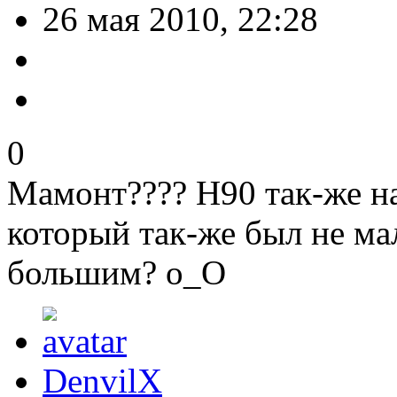
26 мая 2010, 22:28
0
Мамонт???? Н90 так-же на
который так-же был не м
большим? о_О
DenvilX