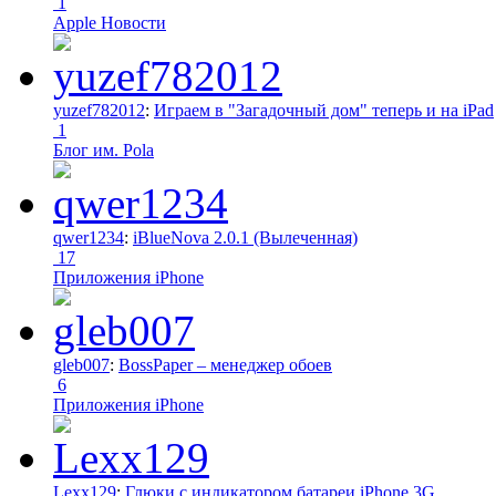
1
Apple Новости
yuzef782012
:
Играем в "Загадочный дом" теперь и на iPad
1
Блог им. Pola
qwer1234
:
iBlueNova 2.0.1 (Вылеченная)
17
Приложения iPhone
gleb007
:
BossPaper – менеджер обоев
6
Приложения iPhone
Lexx129
:
Глюки с индикатором батареи iPhone 3G