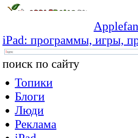
Applefan
iPad:
программы,
игры,
пр
поиск по сайту
Топики
Блоги
Люди
Реклама
iPad