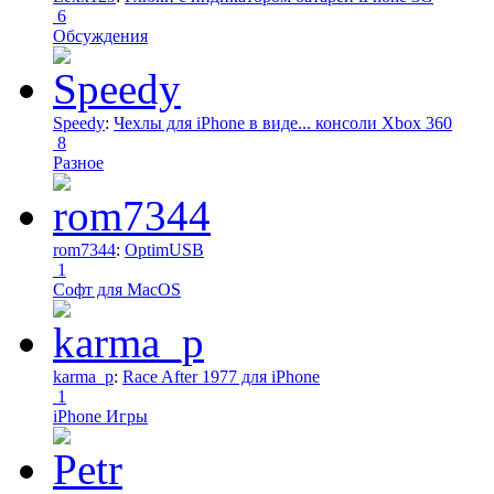
6
Обсуждения
Speedy
:
Чехлы для iPhone в виде... консоли Xbox 360
8
Разное
rom7344
:
OptimUSB
1
Софт для MacOS
karma_p
:
Race After 1977 для iPhone
1
iPhone Игры