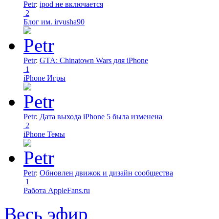
Petr
:
ipod не включается
2
Блог им. irvusha90
Petr
:
GTA: Chinatown Wars для iPhone
1
iPhone Игры
Petr
:
Дата выхода iPhone 5 была изменена
2
iPhone Темы
Petr
:
Обновлен движок и дизайн сообщества
1
Работа AppleFans.ru
Весь эфир