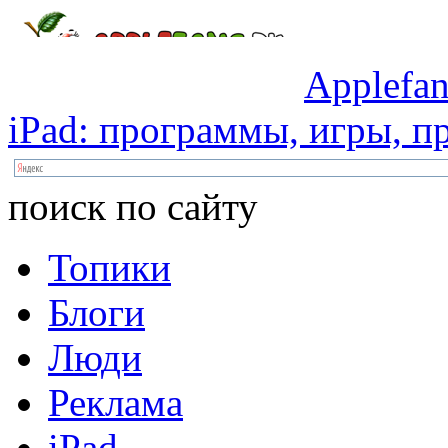
Applefan
iPad:
программы,
игры,
пр
поиск по сайту
Топики
Блоги
Люди
Реклама
iPad