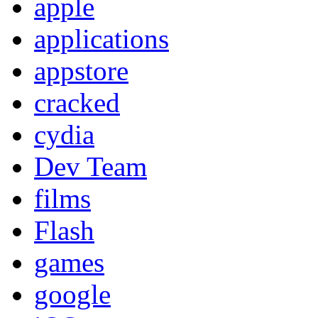
apple
applications
appstore
cracked
cydia
Dev Team
films
Flash
games
google