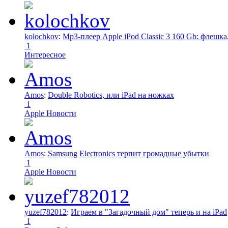
kolochkov
:
Mp3-плеер Apple iPod Classic 3 160 Gb: флеш
1
Интересное
Amos
:
Double Robotics, или iPad на ножках
1
Apple Новости
Amos
:
Samsung Electronics терпит громадные убытки
1
Apple Новости
yuzef782012
:
Играем в "Загадочный дом" теперь и на iPad
1