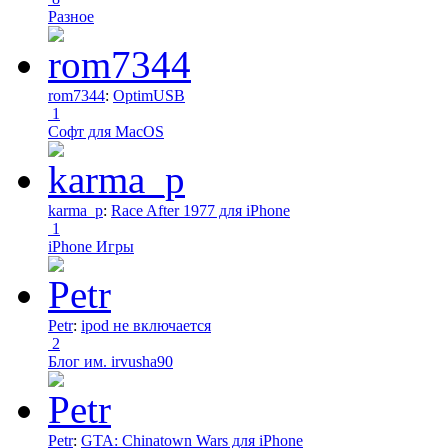
Разное
rom7344
:
OptimUSB
1
Софт для MacOS
karma_p
:
Race After 1977 для iPhone
1
iPhone Игры
Petr
:
ipod не включается
2
Блог им. irvusha90
Petr
:
GTA: Chinatown Wars для iPhone