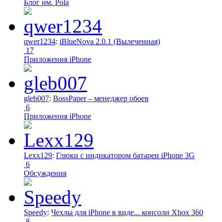
Блог им. Pola
qwer1234
:
iBlueNova 2.0.1 (Вылеченная)
17
Приложения iPhone
gleb007
:
BossPaper – менеджер обоев
6
Приложения iPhone
Lexx129
:
Глюки с индикатором батареи iPhone 3G
6
Обсуждения
Speedy
:
Чехлы для iPhone в виде... консоли Xbox 360
8