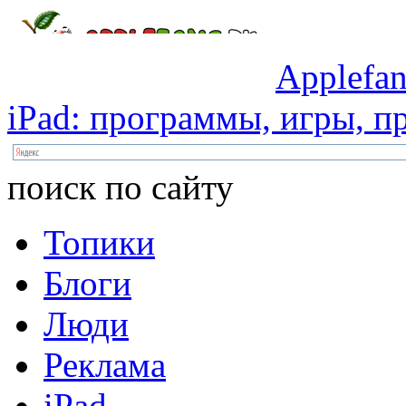
Applefan
iPad:
программы,
игры,
пр
поиск по сайту
Топики
Блоги
Люди
Реклама
iPad