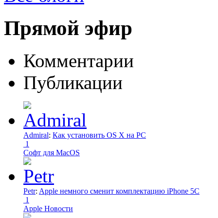
Прямой эфир
Комментарии
Публикации
Admiral
:
Как установить OS X на PC
1
Софт для MacOS
Petr
:
Apple немного сменит комплектацию iPhone 5C
1
Apple Новости