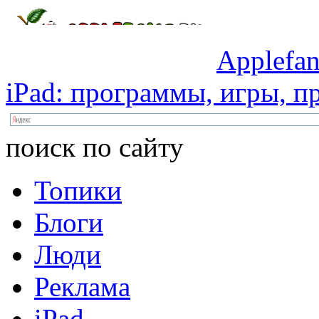
Applefan
iPad:
программы,
игры,
пр
поиск по сайту
Топики
Блоги
Люди
Реклама
iPad