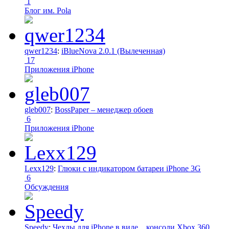
1
Блог им. Pola
qwer1234
:
iBlueNova 2.0.1 (Вылеченная)
17
Приложения iPhone
gleb007
:
BossPaper – менеджер обоев
6
Приложения iPhone
Lexx129
:
Глюки с индикатором батареи iPhone 3G
6
Обсуждения
Speedy
:
Чехлы для iPhone в виде... консоли Xbox 360