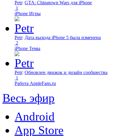
Petr
:
GTA: Chinatown Wars для iPhone
1
iPhone Игры
Petr
:
Дата выхода iPhone 5 была изменена
2
iPhone Темы
Petr
:
Обновлен движок и дизайн сообщества
1
Работа AppleFans.ru
Весь эфир
Android
App Store