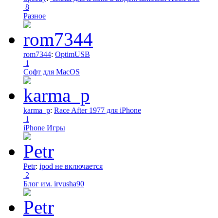
8
Разное
rom7344
:
OptimUSB
1
Софт для MacOS
karma_p
:
Race After 1977 для iPhone
1
iPhone Игры
Petr
:
ipod не включается
2
Блог им. irvusha90