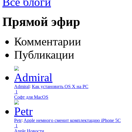
Все блоги
Прямой эфир
Комментарии
Публикации
Admiral
:
Как установить OS X на PC
1
Софт для MacOS
Petr
:
Apple немного сменит комплектацию iPhone 5C
1
Apple Новости