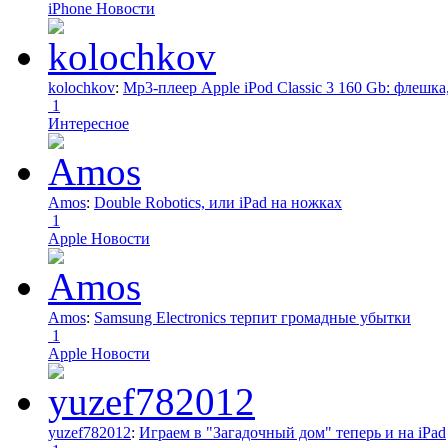
iPhone Новости
kolochkov
:
Mp3-плеер Apple iPod Classic 3 160 Gb: флеш
1
Интересное
Amos
:
Double Robotics, или iPad на ножках
1
Apple Новости
Amos
:
Samsung Electronics терпит громадные убытки
1
Apple Новости
yuzef782012
:
Играем в "Загадочный дом" теперь и на iPad