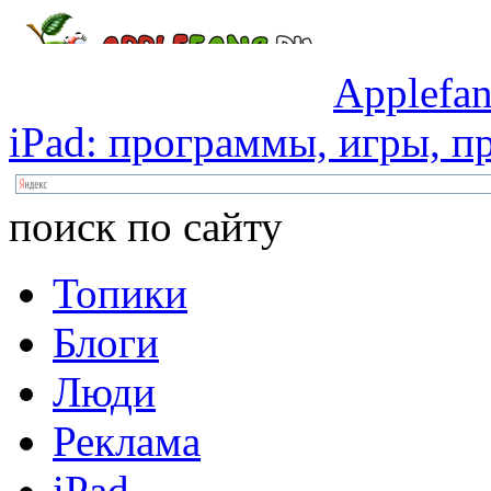
Applefan
iPad:
программы,
игры,
пр
поиск по сайту
Топики
Блоги
Люди
Реклама
iPad