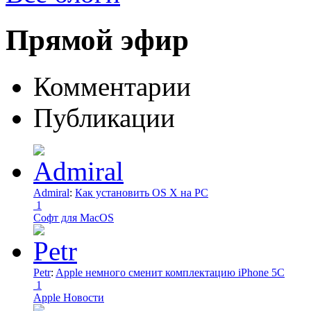
Прямой эфир
Комментарии
Публикации
Admiral
:
Как установить OS X на PC
1
Софт для MacOS
Petr
:
Apple немного сменит комплектацию iPhone 5C
1
Apple Новости