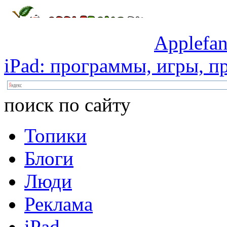
Applefan
iPad:
программы,
игры,
пр
поиск по сайту
Топики
Блоги
Люди
Реклама
iPad