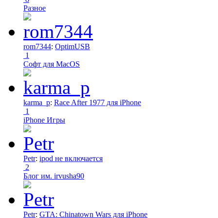
Разное
rom7344
:
OptimUSB
1
Софт для MacOS
karma_p
:
Race After 1977 для iPhone
1
iPhone Игры
Petr
:
ipod не включается
2
Блог им. irvusha90
Petr
:
GTA: Chinatown Wars для iPhone