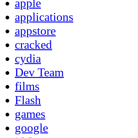
apple
applications
appstore
cracked
cydia
Dev Team
films
Flash
games
google