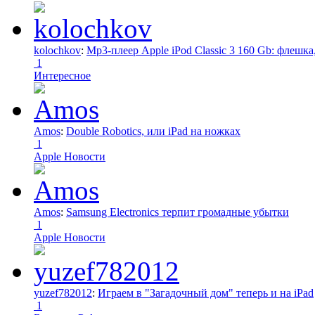
kolochkov
:
Mp3-плеер Apple iPod Classic 3 160 Gb: флеш
1
Интересное
Amos
:
Double Robotics, или iPad на ножках
1
Apple Новости
Amos
:
Samsung Electronics терпит громадные убытки
1
Apple Новости
yuzef782012
:
Играем в "Загадочный дом" теперь и на iPad
1