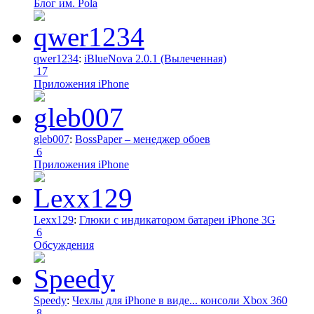
Блог им. Pola
qwer1234
:
iBlueNova 2.0.1 (Вылеченная)
17
Приложения iPhone
gleb007
:
BossPaper – менеджер обоев
6
Приложения iPhone
Lexx129
:
Глюки с индикатором батареи iPhone 3G
6
Обсуждения
Speedy
:
Чехлы для iPhone в виде... консоли Xbox 360
8