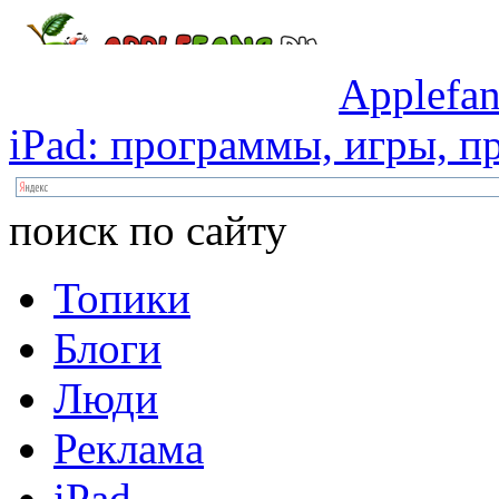
Applefan
iPad:
программы,
игры,
пр
поиск по сайту
Топики
Блоги
Люди
Реклама
iPad