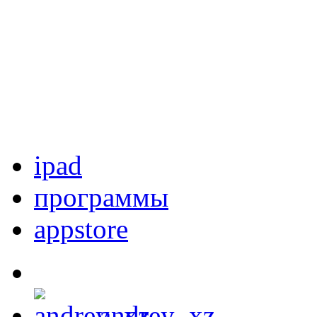
ipad
программы
appstore
andrey_xz
,