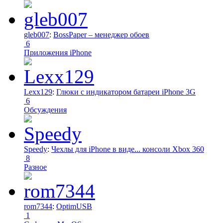
gleb007
:
BossPaper – менеджер обоев
6
Приложения iPhone
Lexx129
:
Глюки с индикатором батареи iPhone 3G
6
Обсуждения
Speedy
:
Чехлы для iPhone в виде... консоли Xbox 360
8
Разное
rom7344
:
OptimUSB
1