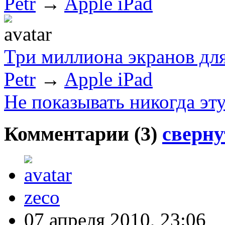
Petr
→
Apple iPad
Три миллиона экранов для
Petr
→
Apple iPad
Не показывать никогда эт
Комментарии (
3
)
сверну
zeco
07 апреля 2010, 23:06