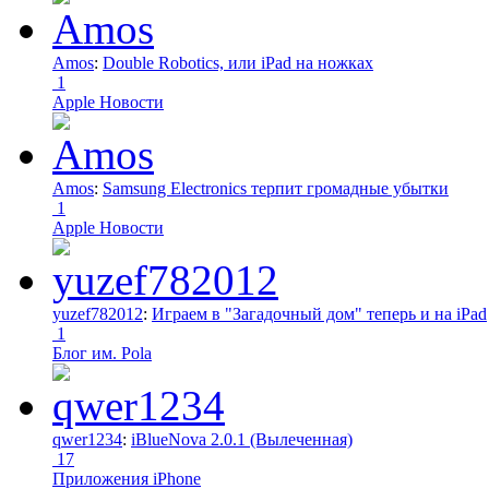
Amos
:
Double Robotics, или iPad на ножках
1
Apple Новости
Amos
:
Samsung Electronics терпит громадные убытки
1
Apple Новости
yuzef782012
:
Играем в "Загадочный дом" теперь и на iPad
1
Блог им. Pola
qwer1234
:
iBlueNova 2.0.1 (Вылеченная)
17
Приложения iPhone