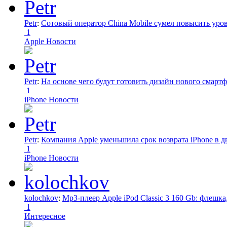
Petr
:
Сотовый оператор China Mobile сумел повысить уро
1
Apple Новости
Petr
:
На основе чего будут готовить дизайн нового смартф
1
iPhone Новости
Petr
:
Компания Apple уменьшила срок возврата iPhone в дв
1
iPhone Новости
kolochkov
:
Mp3-плеер Apple iPod Classic 3 160 Gb: флеш
1
Интересное