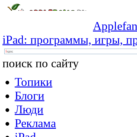
Applefan
iPad:
программы,
игры,
пр
поиск по сайту
Топики
Блоги
Люди
Реклама
iPad