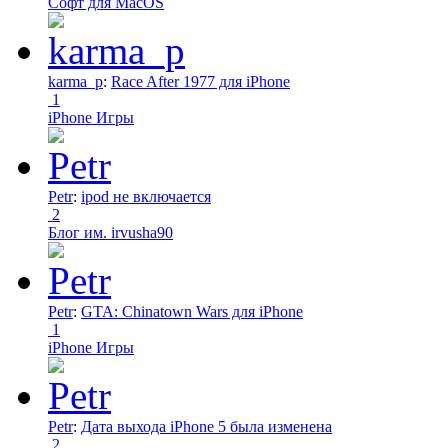
Софт для MacOS
karma_p
:
Race After 1977 для iPhone
1
iPhone Игры
Petr
:
ipod не включается
2
Блог им. irvusha90
Petr
:
GTA: Chinatown Wars для iPhone
1
iPhone Игры
Petr
:
Дата выхода iPhone 5 была изменена
2