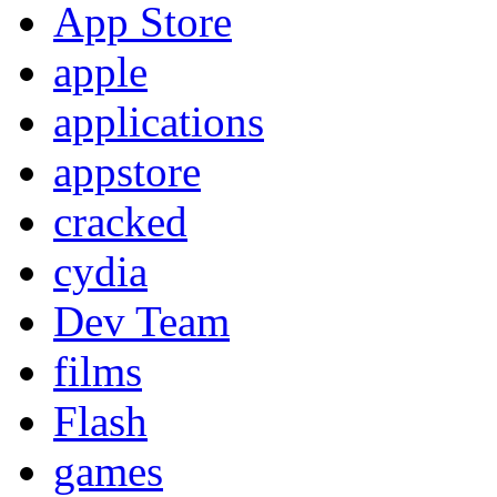
App Store
apple
applications
appstore
cracked
cydia
Dev Team
films
Flash
games