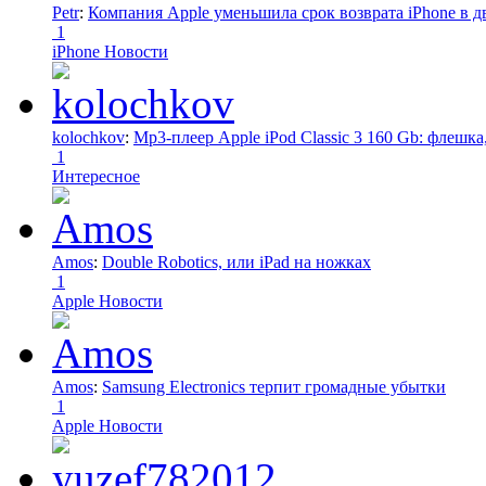
Petr
:
Компания Apple уменьшила срок возврата iPhone в дв
1
iPhone Новости
kolochkov
:
Mp3-плеер Apple iPod Classic 3 160 Gb: флеш
1
Интересное
Amos
:
Double Robotics, или iPad на ножках
1
Apple Новости
Amos
:
Samsung Electronics терпит громадные убытки
1
Apple Новости