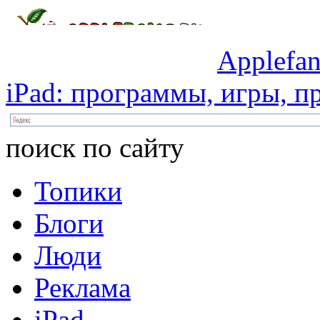
Applefan
iPad:
программы,
игры,
пр
поиск по сайту
Топики
Блоги
Люди
Реклама
iPad