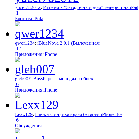
yuzef782012
:
Играем в "Загадочный дом" теперь и на iPad
1
Блог им. Pola
qwer1234
:
iBlueNova 2.0.1 (Вылеченная)
17
Приложения iPhone
gleb007
:
BossPaper – менеджер обоев
6
Приложения iPhone
Lexx129
:
Глюки с индикатором батареи iPhone 3G
6
Обсуждения