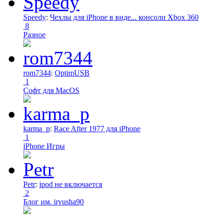
Speedy
:
Чехлы для iPhone в виде... консоли Xbox 360
8
Разное
rom7344
:
OptimUSB
1
Софт для MacOS
karma_p
:
Race After 1977 для iPhone
1
iPhone Игры
Petr
:
ipod не включается
2
Блог им. irvusha90