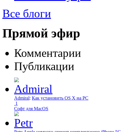
Все блоги
Прямой эфир
Комментарии
Публикации
Admiral
:
Как установить OS X на PC
1
Софт для MacOS
Petr
:
Apple немного сменит комплектацию iPhone 5C