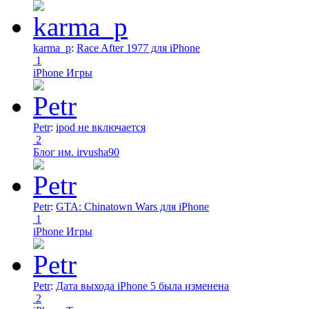
karma_p
:
Race After 1977 для iPhone
1
iPhone Игры
Petr
:
ipod не включается
2
Блог им. irvusha90
Petr
:
GTA: Chinatown Wars для iPhone
1
iPhone Игры
Petr
:
Дата выхода iPhone 5 была изменена
2