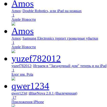
Amos
:
Double Robotics, или iPad на ножках
1
Apple Новости
Amos
:
Samsung Electronics терпит громадные убытки
1
Apple Новости
yuzef782012
:
Играем в "Загадочный дом" теперь и на iPad
1
Блог им. Pola
qwer1234
:
iBlueNova 2.0.1 (Вылеченная)
17
Приложения iPhone