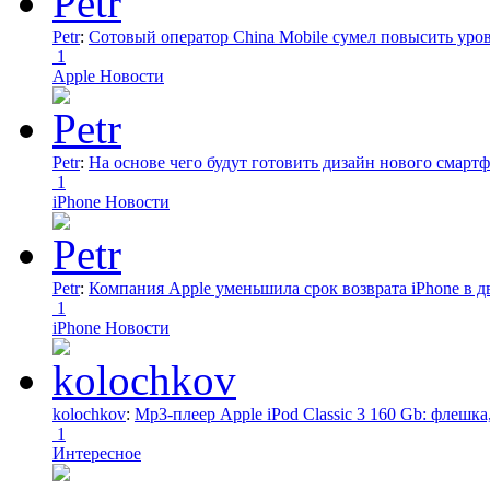
Petr
:
Сотовый оператор China Mobile сумел повысить уро
1
Apple Новости
Petr
:
На основе чего будут готовить дизайн нового смартф
1
iPhone Новости
Petr
:
Компания Apple уменьшила срок возврата iPhone в дв
1
iPhone Новости
kolochkov
:
Mp3-плеер Apple iPod Classic 3 160 Gb: флеш
1
Интересное