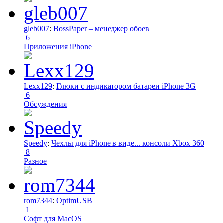
gleb007
:
BossPaper – менеджер обоев
6
Приложения iPhone
Lexx129
:
Глюки с индикатором батареи iPhone 3G
6
Обсуждения
Speedy
:
Чехлы для iPhone в виде... консоли Xbox 360
8
Разное
rom7344
:
OptimUSB
1
Софт для MacOS