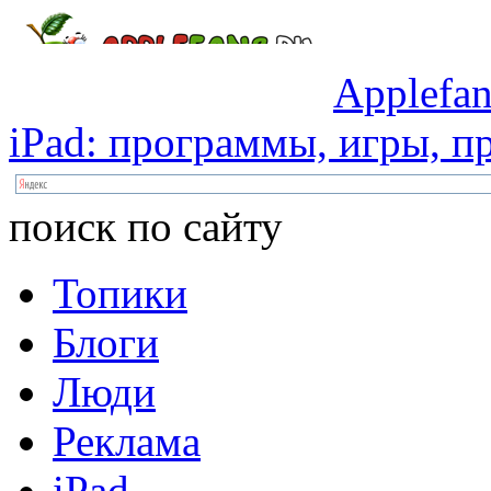
Applefan
iPad:
программы,
игры,
пр
поиск по сайту
Топики
Блоги
Люди
Реклама
iPad