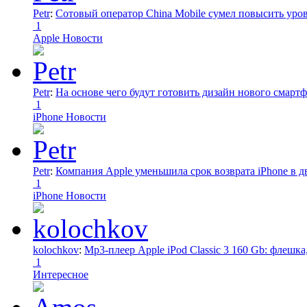
Petr
:
Сотовый оператор China Mobile сумел повысить уро
1
Apple Новости
Petr
:
На основе чего будут готовить дизайн нового смартф
1
iPhone Новости
Petr
:
Компания Apple уменьшила срок возврата iPhone в дв
1
iPhone Новости
kolochkov
:
Mp3-плеер Apple iPod Classic 3 160 Gb: флеш
1
Интересное