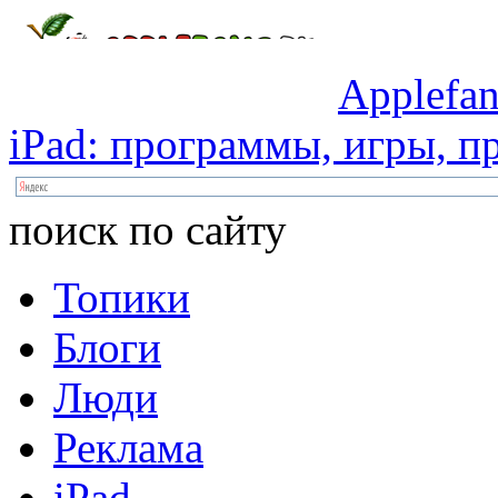
Applefan
iPad:
программы,
игры,
пр
поиск по сайту
Топики
Блоги
Люди
Реклама
iPad