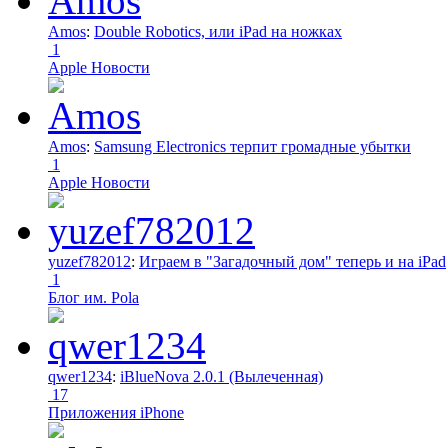
Amos
:
Double Robotics, или iPad на ножках
1
Apple Новости
Amos
:
Samsung Electronics терпит громадные убытки
1
Apple Новости
yuzef782012
:
Играем в "Загадочный дом" теперь и на iPad
1
Блог им. Pola
qwer1234
:
iBlueNova 2.0.1 (Вылеченная)
17
Приложения iPhone