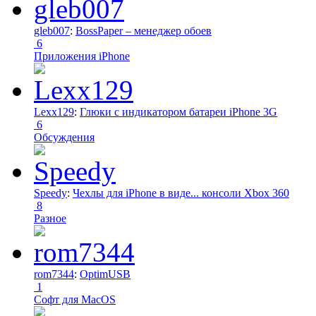
gleb007
:
BossPaper – менеджер обоев
6
Приложения iPhone
Lexx129
:
Глюки с индикатором батареи iPhone 3G
6
Обсуждения
Speedy
:
Чехлы для iPhone в виде... консоли Xbox 360
8
Разное
rom7344
:
OptimUSB
1
Софт для MacOS