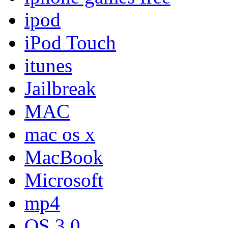
ipod
iPod Touch
itunes
Jailbreak
MAC
mac os x
MacBook
Microsoft
mp4
OS 3.0