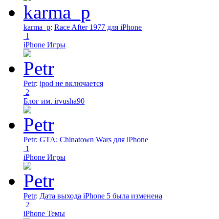
karma_p
:
Race After 1977 для iPhone
1
iPhone Игры
Petr
:
ipod не включается
2
Блог им. irvusha90
Petr
:
GTA: Chinatown Wars для iPhone
1
iPhone Игры
Petr
:
Дата выхода iPhone 5 была изменена
2
iPhone Темы