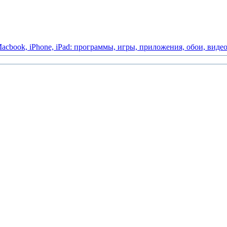
acbook,
iPhone,
iPad:
программы,
игры,
приложения,
обои,
виде