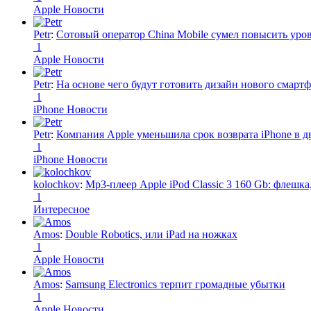
Apple Новости
Petr
:
Сотовый оператор China Mobile сумел повысить уро
1
Apple Новости
Petr
:
На основе чего будут готовить дизайн нового смартф
1
iPhone Новости
Petr
:
Компания Apple уменьшила срок возврата iPhone в дв
1
iPhone Новости
kolochkov
:
Mp3-плеер Apple iPod Classic 3 160 Gb: флеш
1
Интересное
Amos
:
Double Robotics, или iPad на ножках
1
Apple Новости
Amos
:
Samsung Electronics терпит громадные убытки
1
Apple Новости