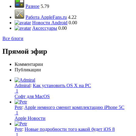
Разное
5.79
Работа AppleFans.ru
4.22
Новости Android
0.00
Аксессуары
0.00
Все блоги
Прямой эфир
Комментарии
Публикации
Admiral
:
Как установить OS X на PC
1
Софт для MacOS
Petr
:
Apple немного сменит комплектацию iPhone 5C
1
Apple Новости
Petr
:
Новые подробности того какой будет iOS 8
1