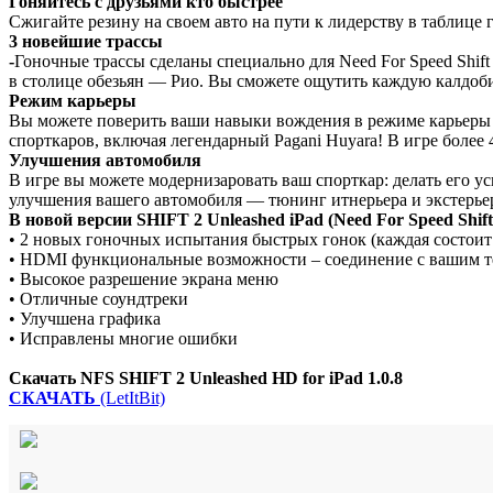
Гоняйтесь с друзьями кто быстрее
Сжигайте резину на своем авто на пути к лидерству в таблице
3 новейшие трассы
-
Гоночные трассы сделаны специально для Need For Speed Shift
в столице обезьян — Рио. Вы сможете ощутить каждую калдоби
Режим карьеры
Вы можете поверить ваши навыки вождения в режиме карьеры 
спорткаров, включая легендарный Pagani Huyara! В игре более 
Улучшения автомобиля
В игре вы можете модернизаровать ваш спорткар: делать его у
улучшения вашего автомобиля — тюнинг итнерьера и экстерье
В новой версии SHIFT 2 Unleashed iPad (Need For Speed Shift
• 2 новых гоночных испытания быстрых гонок (каждая состоит
• HDMI функциональные возможности – соединение с вашим т
• Высокое разрешение экрана меню
• Отличные соундтреки
• Улучшена графика
• Исправлены многие ошибки
Скачать NFS SHIFT 2 Unleashed HD for iPad 1.0.8
СКАЧАТЬ
(LetItBit)