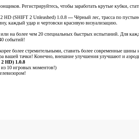
 гонщиков. Регистрируйтесь, чтобы заработать крутые кубки, ст
 2 HD (SHIFT 2 Unleashed) 1.0.8
—
Чёрный лес, трасса по пусты
ну, каждый удар и чертовски красивую визуализацию.
или на более чем 20 специальных быстрых испытаний. Для кажд
40 событий!
скорее более стремительными, ставить более современные шины 
ра вашей тачки! Конечно, внешние улучшения улучшают и аэрод
 2 HD) 1.0.8
 из 10 игровых моментов!)
елевизором!