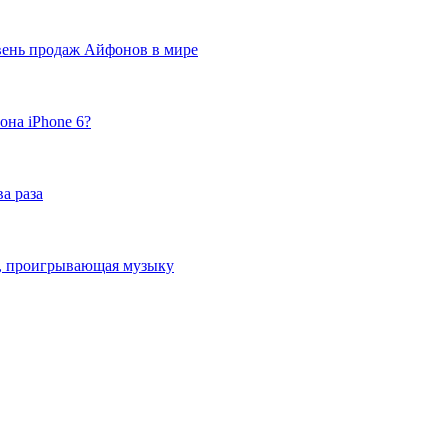
вень продаж Айфонов в мире
она iPhone 6?
а раза
ка, проигрывающая музыку