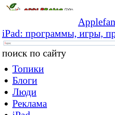
Applefan
iPad:
программы,
игры,
пр
поиск по сайту
Топики
Блоги
Люди
Реклама
iPad