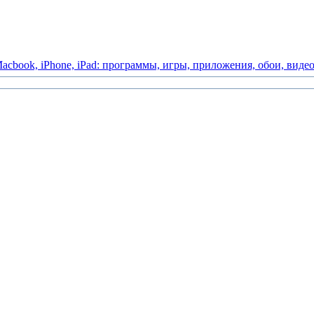
acbook,
iPhone,
iPad:
программы,
игры,
приложения,
обои,
виде