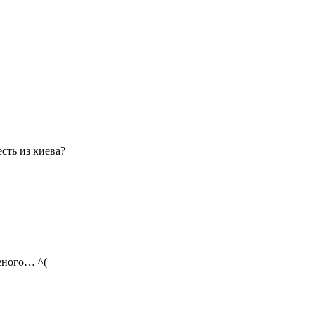
есть из киева?
ченого… ^(