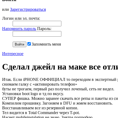
или
Зарегистрироваться
Логин или эл. почта:
Напомнить пароль
Пароль:
Запомнить меня
Интересное
Сделал джейл на маке все отли
Итак. Если iPHONE ОФФИЦИАЛ то переходим в экспертный 
снимаем галку с «активировать телефон»
буты не трогаем, первый раз получил лоченый, сеть не видел.
Установки boot logo и тд по вкусу.
СУПЕР фишка. Можно заранее скачать все репы и пакеты из си
Компилим прошивку. Загоняем в DFU и жмем восстановить.
Восстанавливаем все из резервной копии.
Тел видится в Total Commander через T-pot.
Насчет mobileinstalation не знаю. Завтра попробую.