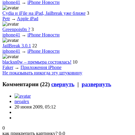
iphone41
→
iPhone Новости
Cydia и iFile на iPad, Jailbreak уже ближе
3
Petr
→
Apple iPad
Greenpois0n ?
3
iphone41
→
iPhone Новости
JailBreak 3.0.1
22
iphone41
→
iPhone Новости
blacksn0w – премьера состоялась!
10
Faker
→
Приложения iPhone
Не показывать никогда эту штуковину
Комментарии (
22
)
свернуть
|
развернуть
neoalex
20 июня 2009, 05:12
0
как прикрепить картинку? 0-0