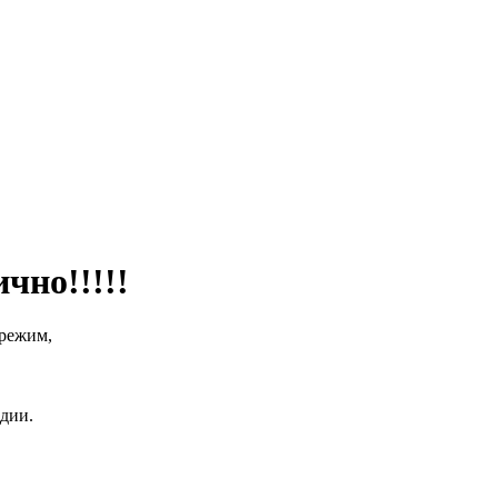
чно!!!!!
режим,
дии.