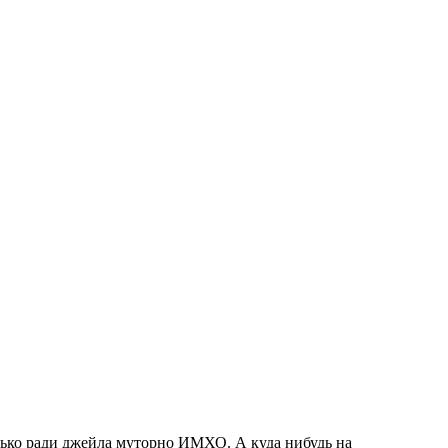
ько ради джейла муторно ИМХО. А куда нибудь на