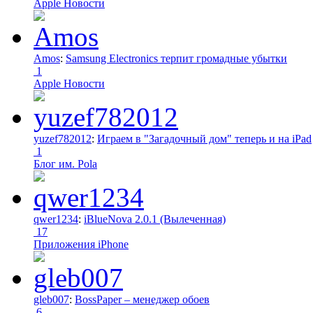
Apple Новости
Amos
:
Samsung Electronics терпит громадные убытки
1
Apple Новости
yuzef782012
:
Играем в "Загадочный дом" теперь и на iPad
1
Блог им. Pola
qwer1234
:
iBlueNova 2.0.1 (Вылеченная)
17
Приложения iPhone
gleb007
:
BossPaper – менеджер обоев
6