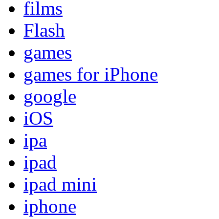
films
Flash
games
games for iPhone
google
iOS
ipa
ipad
ipad mini
iphone