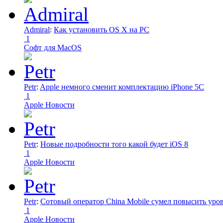
Admiral
:
Как установить OS X на PC
1
Софт для MacOS
Petr
:
Apple немного сменит комплектацию iPhone 5C
1
Apple Новости
Petr
:
Новые подробности того какой будет iOS 8
1
Apple Новости
Petr
:
Сотовый оператор China Mobile сумел повысить уро
1
Apple Новости