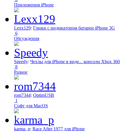
Приложения iPhone
Lexx129
:
Глюки с индикатором батареи iPhone 3G
6
Обсуждения
Speedy
:
Чехлы для iPhone в виде... консоли Xbox 360
8
Разное
rom7344
:
OptimUSB
1
Софт для MacOS
karma_p
:
Race After 1977 для iPhone