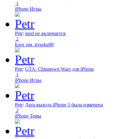
1
iPhone Игры
Petr
:
ipod не включается
2
Блог им. irvusha90
Petr
:
GTA: Chinatown Wars для iPhone
1
iPhone Игры
Petr
:
Дата выхода iPhone 5 была изменена
2
iPhone Темы