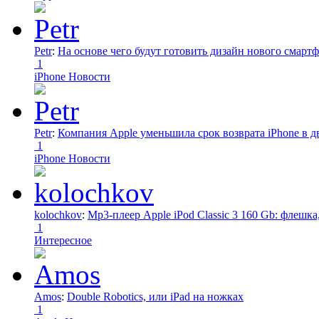
Petr
:
На основе чего будут готовить дизайн нового смартф
1
iPhone Новости
Petr
:
Компания Apple уменьшила срок возврата iPhone в дв
1
iPhone Новости
kolochkov
:
Mp3-плеер Apple iPod Classic 3 160 Gb: флеш
1
Интересное
Amos
:
Double Robotics, или iPad на ножках
1