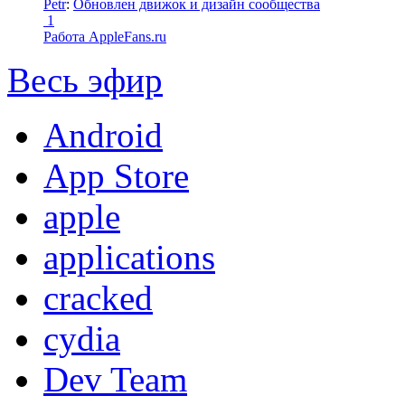
Petr
:
Обновлен движок и дизайн сообщества
1
Работа AppleFans.ru
Весь эфир
Android
App Store
apple
applications
cracked
cydia
Dev Team