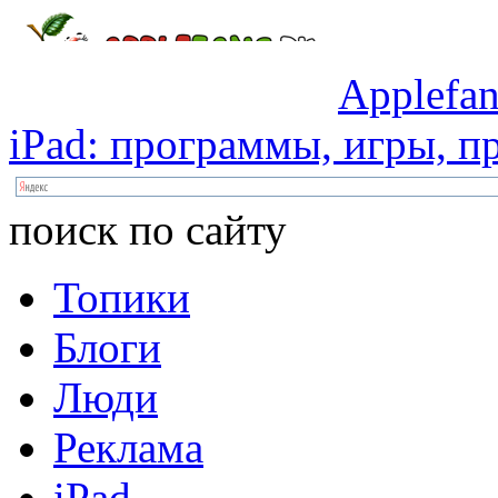
Applefan
iPad:
программы,
игры,
пр
поиск по сайту
Топики
Блоги
Люди
Реклама
iPad