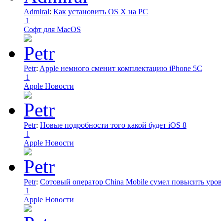
Admiral
:
Как установить OS X на PC
1
Софт для MacOS
Petr
:
Apple немного сменит комплектацию iPhone 5C
1
Apple Новости
Petr
:
Новые подробности того какой будет iOS 8
1
Apple Новости
Petr
:
Сотовый оператор China Mobile сумел повысить уро
1
Apple Новости