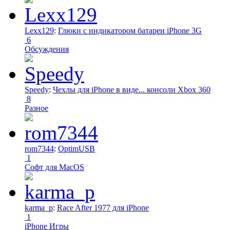
Lexx129
:
Глюки с индикатором батареи iPhone 3G
6
Обсуждения
Speedy
:
Чехлы для iPhone в виде... консоли Xbox 360
8
Разное
rom7344
:
OptimUSB
1
Софт для MacOS
karma_p
:
Race After 1977 для iPhone
1
iPhone Игры