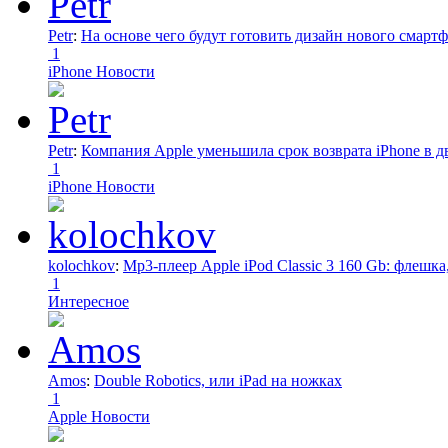
Petr
:
На основе чего будут готовить дизайн нового смартф
1
iPhone Новости
Petr
:
Компания Apple уменьшила срок возврата iPhone в дв
1
iPhone Новости
kolochkov
:
Mp3-плеер Apple iPod Classic 3 160 Gb: флеш
1
Интересное
Amos
:
Double Robotics, или iPad на ножках
1
Apple Новости