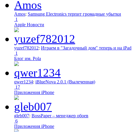
Amos
:
Samsung Electronics терпит громадные убытки
1
Apple Новости
yuzef782012
:
Играем в "Загадочный дом" теперь и на iPad
1
Блог им. Pola
qwer1234
:
iBlueNova 2.0.1 (Вылеченная)
17
Приложения iPhone
gleb007
:
BossPaper – менеджер обоев
6
Приложения iPhone