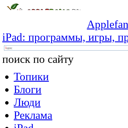
Applefan
iPad:
программы,
игры,
пр
поиск по сайту
Топики
Блоги
Люди
Реклама
iPad