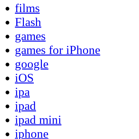
films
Flash
games
games for iPhone
google
iOS
ipa
ipad
ipad mini
iphone