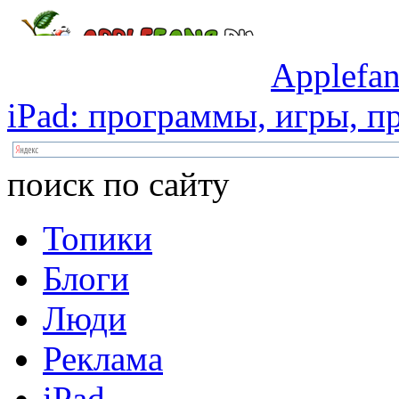
Applefan
iPad:
программы,
игры,
пр
поиск по сайту
Топики
Блоги
Люди
Реклама
iPad