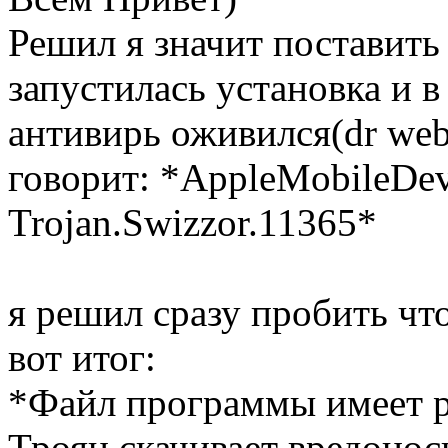
Решил я значит поставит
запустилась установка и 
антивирь оживился(dr we
говорит: *AppleMobileDe
Trojan.Swizzor.11365*
я решил сразу пробить чт
вот итог:
*Файл программы имеет р
Троян скачивает вредонос