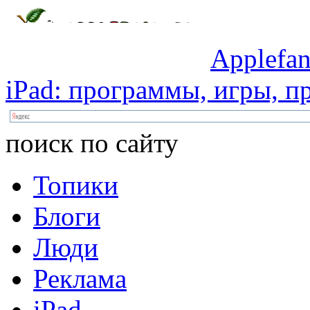
Applefan
iPad:
программы,
игры,
пр
поиск по сайту
Топики
Блоги
Люди
Реклама
iPad