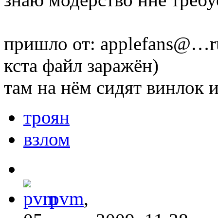
пришло от: applefans@…r
кста файл заражён)
там на нём сидят винлок 
троян
взлом
pvm
,