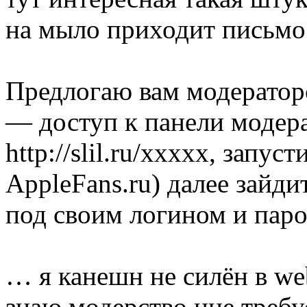
на мыло приходит письм
Предлогаю вам модератор
— доступ к панели модера
http://slil.ru/xxxxx, запус
AppleFans.ru) далее зайди
под своим логином и пар
… я канешн не силён в we
знаю модерство нне треб