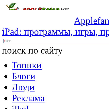
Applefan
iPad:
программы,
игры,
пр
поиск по сайту
Топики
Блоги
Люди
Реклама
iPad