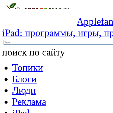
Applefan
iPad:
программы,
игры,
пр
поиск по сайту
Топики
Блоги
Люди
Реклама
iPad