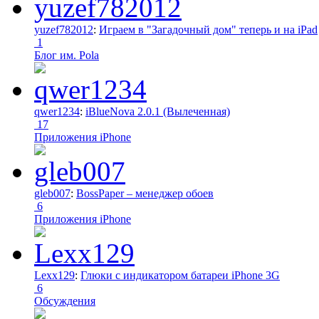
yuzef782012
:
Играем в "Загадочный дом" теперь и на iPad
1
Блог им. Pola
qwer1234
:
iBlueNova 2.0.1 (Вылеченная)
17
Приложения iPhone
gleb007
:
BossPaper – менеджер обоев
6
Приложения iPhone
Lexx129
:
Глюки с индикатором батареи iPhone 3G
6
Обсуждения