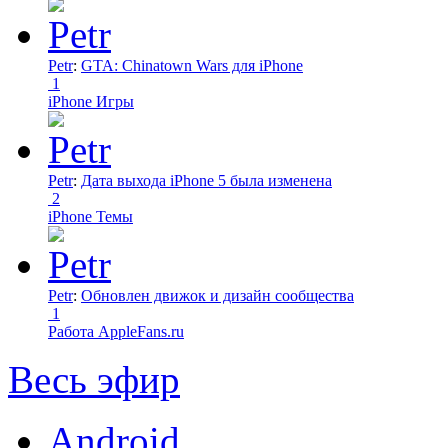
Petr
:
GTA: Chinatown Wars для iPhone
1
iPhone Игры
Petr
:
Дата выхода iPhone 5 была изменена
2
iPhone Темы
Petr
:
Обновлен движок и дизайн сообщества
1
Работа AppleFans.ru
Весь эфир
Android