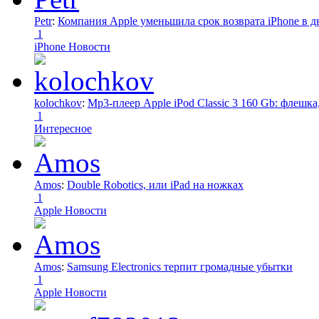
Petr
:
Компания Apple уменьшила срок возврата iPhone в дв
1
iPhone Новости
kolochkov
:
Mp3-плеер Apple iPod Classic 3 160 Gb: флеш
1
Интересное
Amos
:
Double Robotics, или iPad на ножках
1
Apple Новости
Amos
:
Samsung Electronics терпит громадные убытки
1
Apple Новости