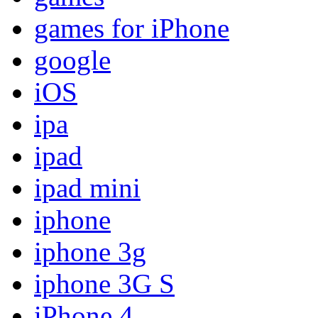
games for iPhone
google
iOS
ipa
ipad
ipad mini
iphone
iphone 3g
iphone 3G S
iPhone 4