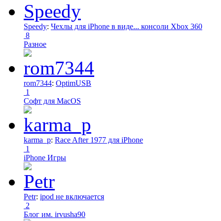
Speedy
:
Чехлы для iPhone в виде... консоли Xbox 360
8
Разное
rom7344
:
OptimUSB
1
Софт для MacOS
karma_p
:
Race After 1977 для iPhone
1
iPhone Игры
Petr
:
ipod не включается
2
Блог им. irvusha90