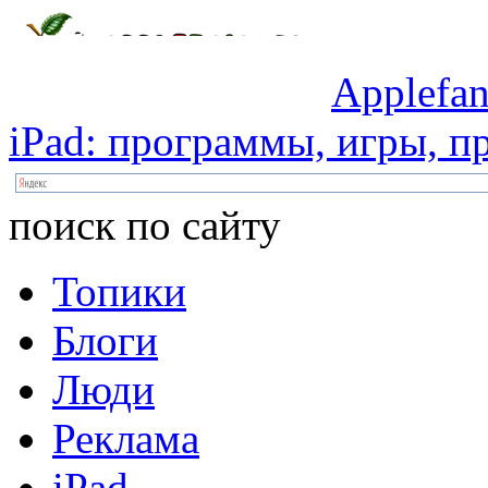
Applefan
iPad:
программы,
игры,
пр
поиск по сайту
Топики
Блоги
Люди
Реклама
iPad