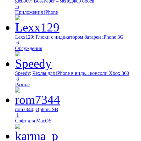
gleb007
:
BossPaper – менеджер обоев
6
Приложения iPhone
Lexx129
:
Глюки с индикатором батареи iPhone 3G
6
Обсуждения
Speedy
:
Чехлы для iPhone в виде... консоли Xbox 360
8
Разное
rom7344
:
OptimUSB
1
Софт для MacOS