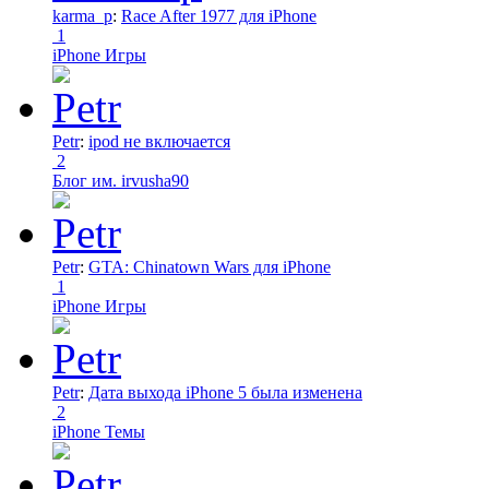
karma_p
:
Race After 1977 для iPhone
1
iPhone Игры
Petr
:
ipod не включается
2
Блог им. irvusha90
Petr
:
GTA: Chinatown Wars для iPhone
1
iPhone Игры
Petr
:
Дата выхода iPhone 5 была изменена
2
iPhone Темы