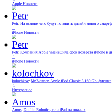
Apple Новости
Petr
:
На основе чего будут готовить дизайн нового смартф
1
iPhone Новости
Petr
:
Компания Apple уменьшила срок возврата iPhone в дв
1
iPhone Новости
kolochkov
:
Mp3-плеер Apple iPod Classic 3 160 Gb: флеш
1
Интересное
Amos
:
Double Robotics, или iPad на ножках