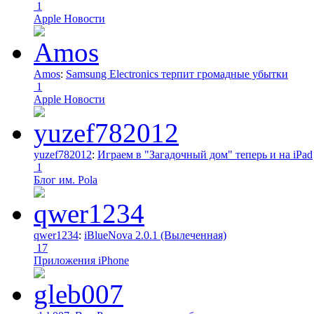
1
Apple Новости
Amos
:
Samsung Electronics терпит громадные убытки
1
Apple Новости
yuzef782012
:
Играем в "Загадочный дом" теперь и на iPad
1
Блог им. Pola
qwer1234
:
iBlueNova 2.0.1 (Вылеченная)
17
Приложения iPhone