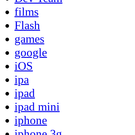
films
Flash
games
google
iOS
ipa
ipad
ipad mini
iphone
iphone 3g