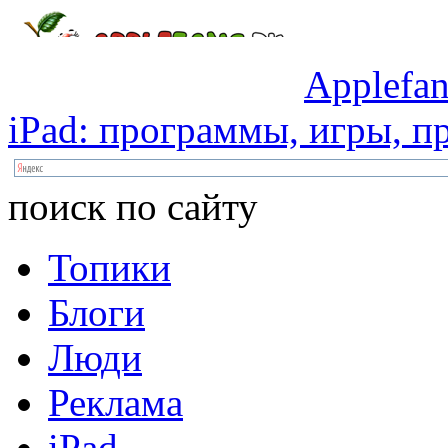
Applefan
iPad:
программы,
игры,
пр
поиск по сайту
Топики
Блоги
Люди
Реклама
iPad