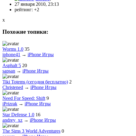
27 января 2010, 23:13
рейтинг:
+2
x
Похожие топики:
Worms 1.0
35
iphone41
→
iPhone Игры
Asphalt 5
20
sapsan
→
iPhone Игры
Tiki Totems (сегодня бесплатно)
2
Christened
→
iPhone Игры
Need For Speed: Shift
9
iPrizrak
→
iPhone Игры
Star Defense 1.0
16
andrey_xz
→
iPhone Игры
The Sims 3 World Adventures
0