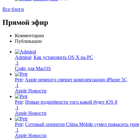
Все блоги
Прямой эфир
Комментарии
Публикации
Admiral
:
Как установить OS X на PC
1
Софт для MacOS
Petr
:
Apple немного сменит комплектацию iPhone 5C
1
Apple Новости
Petr
:
Новые подробности того какой будет iOS 8
1
Apple Новости
Petr
:
Сотовый оператор China Mobile сумел повысить уро
1
Apple Новости