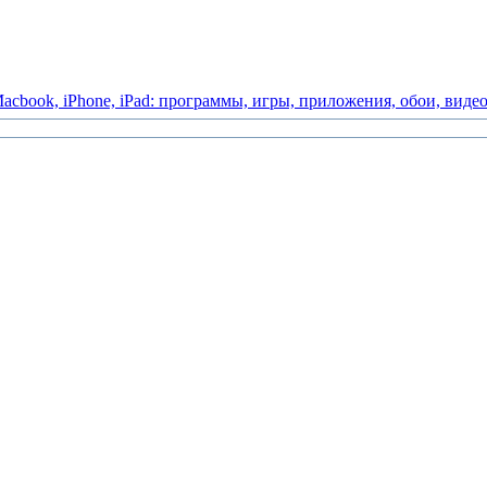
acbook,
iPhone,
iPad:
программы,
игры,
приложения,
обои,
виде