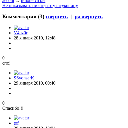
aecom
→
iPhone Игры
Не показывать никогда эту штуковину
Комментарии (
3
)
свернуть
|
развернуть
V4nz0r
28 января 2010, 12:48
0
спс)
SSvonsarK
29 января 2010, 00:40
0
Спасибо!!!
tof