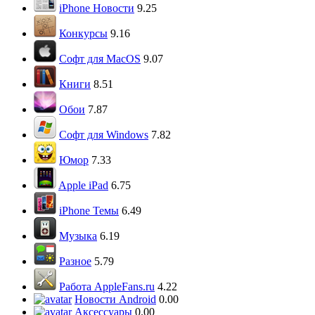
iPhone Новости
9.25
Конкурсы
9.16
Софт для MacOS
9.07
Книги
8.51
Обои
7.87
Софт для Windows
7.82
Юмор
7.33
Apple iPad
6.75
iPhone Темы
6.49
Музыка
6.19
Разное
5.79
Работа AppleFans.ru
4.22
Новости Android
0.00
Аксессуары
0.00