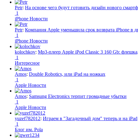
Petr
:
На основе чего будут готовить дизайн нового смартф
1
iPhone Новости
Petr
:
Компания Apple уменьшила срок возврата iPhone в дв
1
iPhone Новости
kolochkov
:
Mp3-плеер Apple iPod Classic 3 160 Gb: флеш
1
Интересное
Amos
:
Double Robotics, или iPad на ножках
1
Apple Новости
Amos
:
Samsung Electronics терпит громадные убытки
1
Apple Новости
yuzef782012
:
Играем в "Загадочный дом" теперь и на iPad
1
Блог им. Pola