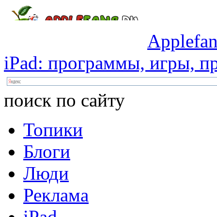
Applefan
iPad:
программы,
игры,
пр
поиск по сайту
Топики
Блоги
Люди
Реклама
iPad