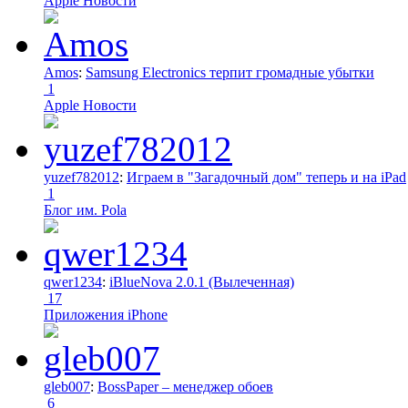
Apple Новости
Amos
:
Samsung Electronics терпит громадные убытки
1
Apple Новости
yuzef782012
:
Играем в "Загадочный дом" теперь и на iPad
1
Блог им. Pola
qwer1234
:
iBlueNova 2.0.1 (Вылеченная)
17
Приложения iPhone
gleb007
:
BossPaper – менеджер обоев
6