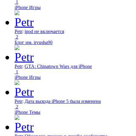
1
iPhone Игры
Petr
:
ipod не включается
2
Блог им. irvusha90
Petr
:
GTA: Chinatown Wars для iPhone
1
iPhone Игры
Petr
:
Дата выхода iPhone 5 была изменена
2
iPhone Темы