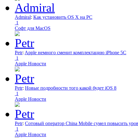
Admiral
:
Как установить OS X на PC
1
Софт для MacOS
Petr
:
Apple немного сменит комплектацию iPhone 5C
1
Apple Новости
Petr
:
Новые подробности того какой будет iOS 8
1
Apple Новости
Petr
:
Сотовый оператор China Mobile сумел повысить уро
1
Apple Новости