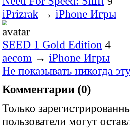
Need For Speed: Shift
9
iPrizrak
→
iPhone Игры
SEED 1 Gold Edition
4
aecom
→
iPhone Игры
Не показывать никогда эт
Комментарии (
0
)
Только зарегистрированны
пользователи могут остав