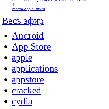
Petr
:
Обновлен движок и дизайн сообщества
1
Работа AppleFans.ru
Весь эфир
Android
App Store
apple
applications
appstore
cracked
cydia