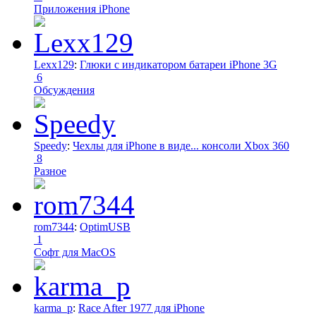
Приложения iPhone
Lexx129
:
Глюки с индикатором батареи iPhone 3G
6
Обсуждения
Speedy
:
Чехлы для iPhone в виде... консоли Xbox 360
8
Разное
rom7344
:
OptimUSB
1
Софт для MacOS
karma_p
:
Race After 1977 для iPhone