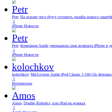
Petr
:
На основе чего будут готовить дизайн нового смартф
1
iPhone Новости
Petr
:
Компания Apple уменьшила срок возврата iPhone в дв
1
iPhone Новости
kolochkov
:
Mp3-плеер Apple iPod Classic 3 160 Gb: флеш
1
Интересное
Amos
:
Double Robotics, или iPad на ножках
1