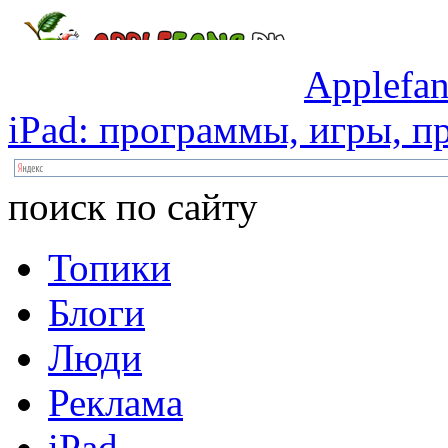
Applefan
iPad:
программы,
игры,
пр
поиск по сайту
Топики
Блоги
Люди
Реклама
iPad