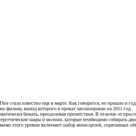
hor стало известно еще в марте. Как говорится, не прошло и года
у фильму, выход которого в прокат запланирован на 2011 год.
матически бежать, преодолевая препятствия. В отличае от прос
ергетические шары и молнии, которые необходимо собирать дви
Помимо этого уровни включают набор мини-целей, спрятанных об