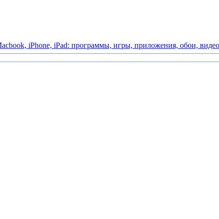
acbook,
iPhone,
iPad:
программы,
игры,
приложения,
обои,
виде