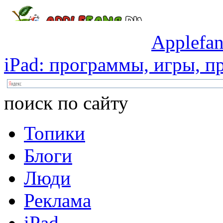
Applefan
iPad:
программы,
игры,
пр
поиск по сайту
Топики
Блоги
Люди
Реклама
iPad