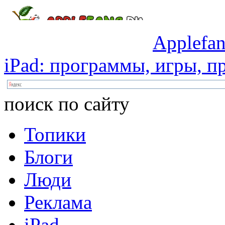
Applefan
iPad:
программы,
игры,
пр
поиск по сайту
Топики
Блоги
Люди
Реклама
iPad