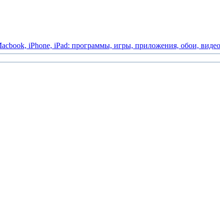
acbook,
iPhone,
iPad:
программы,
игры,
приложения,
обои,
виде