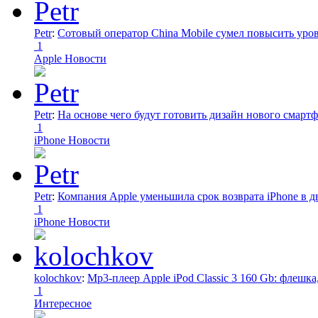
Petr
:
Сотовый оператор China Mobile сумел повысить уро
1
Apple Новости
Petr
:
На основе чего будут готовить дизайн нового смартф
1
iPhone Новости
Petr
:
Компания Apple уменьшила срок возврата iPhone в дв
1
iPhone Новости
kolochkov
:
Mp3-плеер Apple iPod Classic 3 160 Gb: флеш
1
Интересное