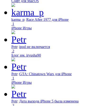
Софт для MacOS
karma_p
:
Race After 1977 для iPhone
1
iPhone Игры
Petr
:
ipod не включается
2
Блог им. irvusha90
Petr
:
GTA: Chinatown Wars для iPhone
1
iPhone Игры
Petr
:
Дата выхода iPhone 5 была изменена
2