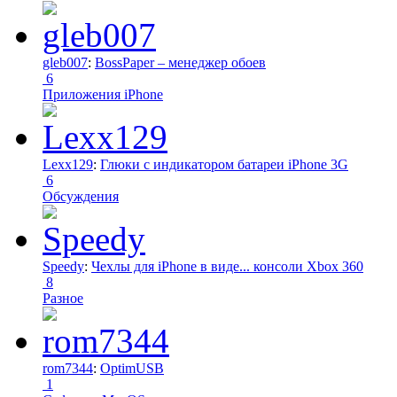
gleb007
:
BossPaper – менеджер обоев
6
Приложения iPhone
Lexx129
:
Глюки с индикатором батареи iPhone 3G
6
Обсуждения
Speedy
:
Чехлы для iPhone в виде... консоли Xbox 360
8
Разное
rom7344
:
OptimUSB
1