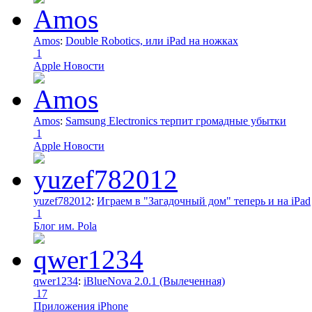
Amos
:
Double Robotics, или iPad на ножках
1
Apple Новости
Amos
:
Samsung Electronics терпит громадные убытки
1
Apple Новости
yuzef782012
:
Играем в "Загадочный дом" теперь и на iPad
1
Блог им. Pola
qwer1234
:
iBlueNova 2.0.1 (Вылеченная)
17
Приложения iPhone