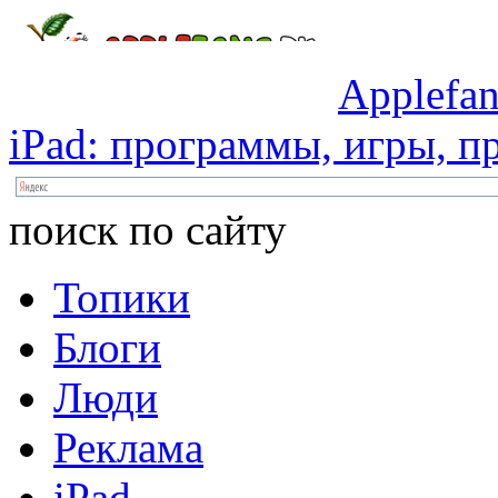
Applefan
iPad:
программы,
игры,
пр
поиск по сайту
Топики
Блоги
Люди
Реклама
iPad