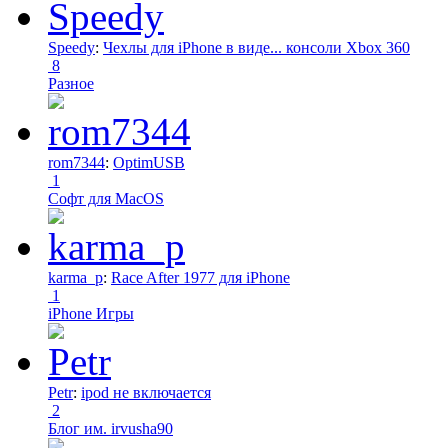
Speedy
:
Чехлы для iPhone в виде... консоли Xbox 360
8
Разное
rom7344
:
OptimUSB
1
Софт для MacOS
karma_p
:
Race After 1977 для iPhone
1
iPhone Игры
Petr
:
ipod не включается
2
Блог им. irvusha90