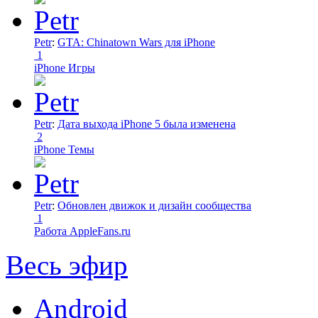
Petr
:
GTA: Chinatown Wars для iPhone
1
iPhone Игры
Petr
:
Дата выхода iPhone 5 была изменена
2
iPhone Темы
Petr
:
Обновлен движок и дизайн сообщества
1
Работа AppleFans.ru
Весь эфир
Android