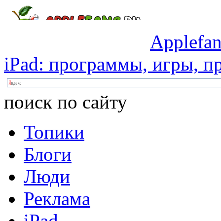
Applefan
iPad:
программы,
игры,
пр
поиск по сайту
Топики
Блоги
Люди
Реклама
iPad