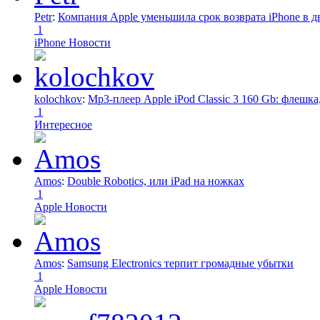
Petr
:
Компания Apple уменьшила срок возврата iPhone в дв
1
iPhone Новости
kolochkov
:
Mp3-плеер Apple iPod Classic 3 160 Gb: флеш
1
Интересное
Amos
:
Double Robotics, или iPad на ножках
1
Apple Новости
Amos
:
Samsung Electronics терпит громадные убытки
1
Apple Новости