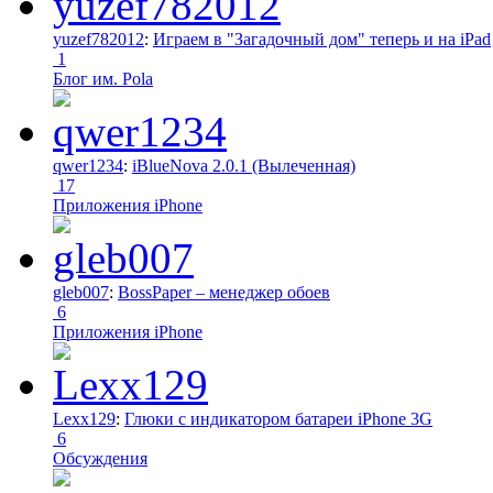
yuzef782012
:
Играем в "Загадочный дом" теперь и на iPad
1
Блог им. Pola
qwer1234
:
iBlueNova 2.0.1 (Вылеченная)
17
Приложения iPhone
gleb007
:
BossPaper – менеджер обоев
6
Приложения iPhone
Lexx129
:
Глюки с индикатором батареи iPhone 3G
6
Обсуждения