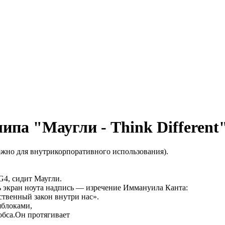
па "Маугли - Think Different
ожно для внутрикорпоративного использования).
G4, сидит Маугли.
есь экран ноута надпись — изречение Иммануила Канта:
ственный закон внутри нас».
яблоками,
обса.Он протягивает