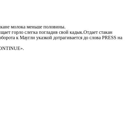
такане молока меньше половины.
щает горло слегка погладив свой кадык.Отдает стакан
оборота к Маугли указкой дотрагивается до слова PRESS на
«CONTINUE».