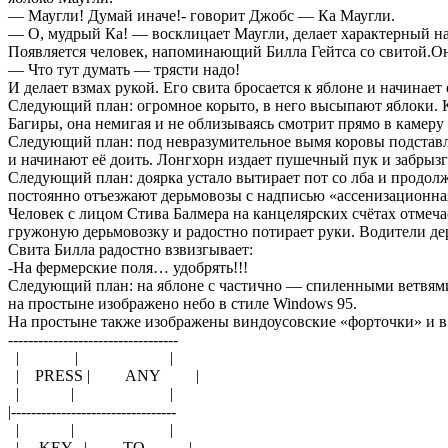
— Маугли! Думай иначе!- говорит Джобс — Ка Маугли.
— О, мудрый Ка! — восклицает Маугли, делает характерный на
Появляется человек, напоминающий Билла Гейтса со свитой.Он
— Что тут думать — трясти надо!
И делает взмах рукой. Его свита бросается к яблоне и начинает 
Следующий план: огромное корыто, в него высыпают яблоки. 
Багиры, она немигая и не облизываясь смотрит прямо в камеру 
Следующий план: под невразумительное вымя коровы подстав
и начинают её доить. Лонгхорн издает пушечный пук и забрызг
Следующий план: доярка устало вытирает пот со лба и продолж
постоянно отъезжают дерьмовозы с надписью «ассенизационна
Человек с лицом Стива Балмера на канцелярских счётах отмеч
гружоную дерьмовозку и радостно потирает руки. Водители де
Свита Билла радостно взвизгывает:
-На фермерские поля… удобрять!!!
Следующий план: на яблоне с частично — спиленными ветвям
на простыне изображено небо в стиле Windows 95.
На простыне также изображены виндоусовские «форточки» и в
----------------------------------
| | |
| PRESS | ANY |
| | |
|---------------------------------
| | |
| KEY | TO |