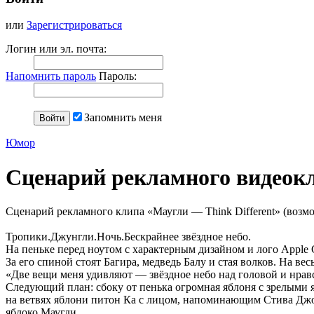
или
Зарегистрироваться
Логин или эл. почта:
Напомнить пароль
Пароль:
Запомнить меня
Юмор
Сценарий рекламного видеокли
Сценарий рекламного клипа «Маугли — Think Different» (возм
Тропики.Джунгли.Ночь.Бескрайнее звёздное небо.
На пеньке перед ноутом с характерным дизайном и лого Apple 
За его спиной стоят Багира, медведь Балу и стая волков. На в
«Две вещи меня удивляют — звёздное небо над головой и нрав
Следующий план: сбоку от пенька огромная яблоня с зрелыми 
на ветвях яблони питон Ка с лицом, напоминающим Стива Дж
яблоко Маугли.