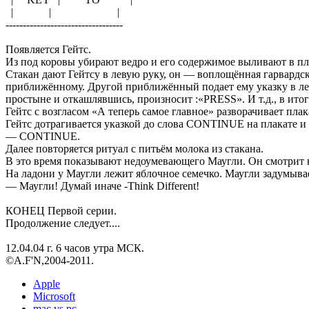
| | |
----------------------------------
Появляется Гейтс.
Из под коровы убирают ведро и его содержимое выливают в пл
Стакан дают Гейтсу в левую руку, он — воплощённая гарвардск
приближённому. Другой приближённый подает ему указку в леву
простыне и откашлявшись, произносит :«PRESS». И т.д., в итоге 
Гейтс с возгласом «А теперь самое главное» разворачивает пл
Гейтс дотрагивается указкой до слова CONTINUE на плакате и
— CONTINUE.
Далее повторяется ритуал с питьём молока из стакана.
В это время показывают недоумевающего Маугли. Он смотрит н
На ладони у Маугли лежит яблочное семечко. Маугли задумыв
— Маугли! Думай иначе -Think Different!
КОНЕЦ Первой серии.
Продолжение следует....
12.04.04 г. 6 часов утра МСК.
©A.F'N,2004-2011.
Apple
Microsoft
mac vs pc