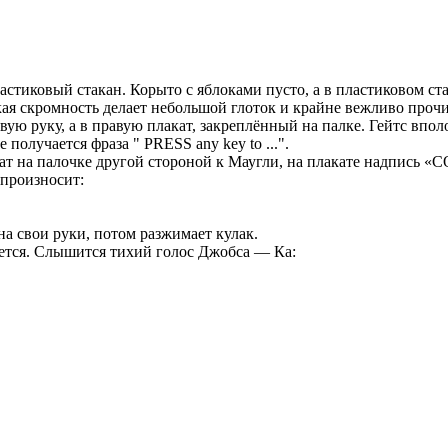
астиковый стакан. Корыто с яблоками пусто, а в пластиковом с
ая скромность делает небольшой глоток и крайне вежливо прочи
ю руку, а в правую плакат, закреплённый на палке. Гейтс впол
получается фраза " PRESS any key to ...".
акат на палочке другой стороной к Маугли, на плакате надпись 
 произносит:
а свои руки, потом разжимает кулак.
ается. Слышится тихий голос Джобса — Ка: