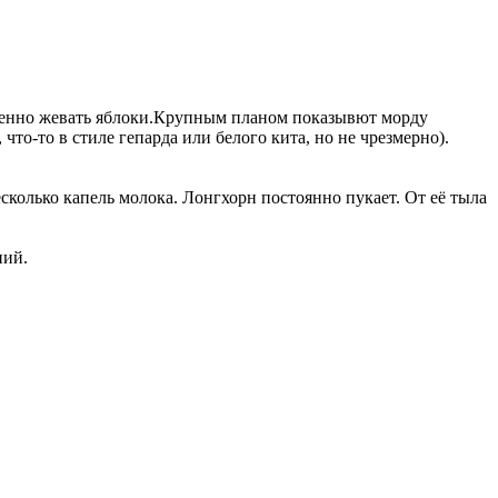
дленно жевать яблоки.Крупным планом показывют морду
то-то в стиле гепарда или белого кита, но не чрезмерно).
колько капель молока. Лонгхорн постоянно пукает. От её тыла
ний.