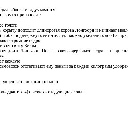
дкус яблока и задумывается.
 громко произносит:
её трясти.
К корыту подходит длинорогая корова Лонгхорн и начинает ме
(чтобы поддчеркнуть её интеллект можно увеличить лоб Багиры, ч
ляют огромное ведро
ивает свиту Билла.
ает доить Лонгхорн. Показывают содержимое ведра — на дне нес
я».
ает каждую
рьмовозок отстёгивают ему деньги за каждый килограмм удобре
и укрепляют экран-простыню.
 квадрантах «форточек» следующие слова: