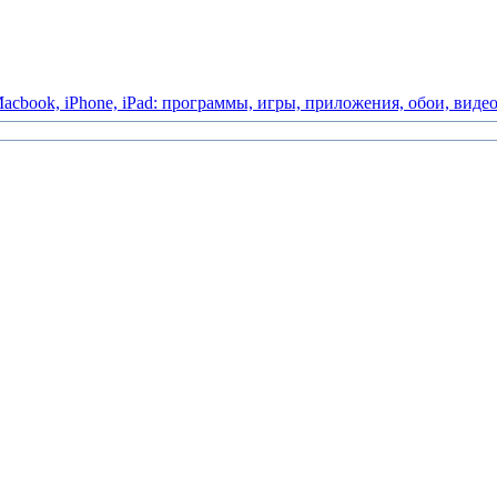
acbook,
iPhone,
iPad:
программы,
игры,
приложения,
обои,
виде