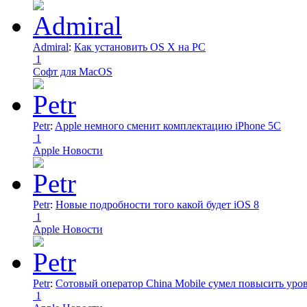
Admiral
:
Как установить OS X на PC
1
Софт для MacOS
Petr
:
Apple немного сменит комплектацию iPhone 5C
1
Apple Новости
Petr
:
Новые подробности того какой будет iOS 8
1
Apple Новости
Petr
:
Сотовый оператор China Mobile сумел повысить уро
1