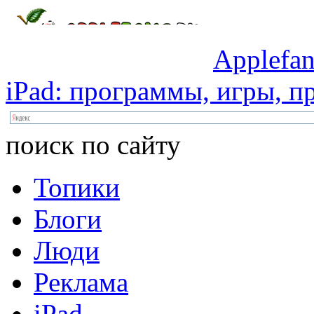
Applefan
iPad:
программы,
игры,
пр
поиск по сайту
Топики
Блоги
Люди
Реклама
iPad