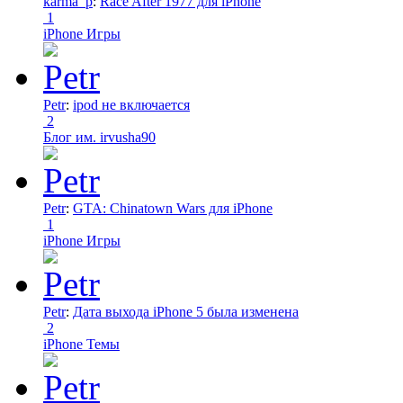
karma_p
:
Race After 1977 для iPhone
1
iPhone Игры
Petr
:
ipod не включается
2
Блог им. irvusha90
Petr
:
GTA: Chinatown Wars для iPhone
1
iPhone Игры
Petr
:
Дата выхода iPhone 5 была изменена
2
iPhone Темы