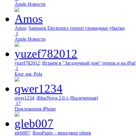
Apple Новости
Amos
:
Samsung Electronics терпит громадные убытки
1
Apple Новости
yuzef782012
:
Играем в "Загадочный дом" теперь и на iPad
1
Блог им. Pola
qwer1234
:
iBlueNova 2.0.1 (Вылеченная)
17
Приложения iPhone
gleb007
:
BossPaper – менеджер обоев