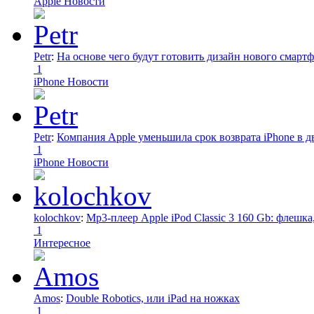
Apple Новости
Petr
:
На основе чего будут готовить дизайн нового смартф
1
iPhone Новости
Petr
:
Компания Apple уменьшила срок возврата iPhone в дв
1
iPhone Новости
kolochkov
:
Mp3-плеер Apple iPod Classic 3 160 Gb: флеш
1
Интересное
Amos
:
Double Robotics, или iPad на ножках
1