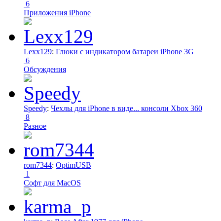
6
Приложения iPhone
Lexx129
:
Глюки с индикатором батареи iPhone 3G
6
Обсуждения
Speedy
:
Чехлы для iPhone в виде... консоли Xbox 360
8
Разное
rom7344
:
OptimUSB
1
Софт для MacOS