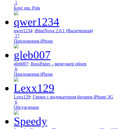
1
Блог им. Pola
qwer1234
:
iBlueNova 2.0.1 (Вылеченная)
17
Приложения iPhone
gleb007
:
BossPaper – менеджер обоев
6
Приложения iPhone
Lexx129
:
Глюки с индикатором батареи iPhone 3G
6
Обсуждения