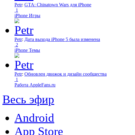
Petr
:
GTA: Chinatown Wars для iPhone
1
iPhone Игры
Petr
:
Дата выхода iPhone 5 была изменена
2
iPhone Темы
Petr
:
Обновлен движок и дизайн сообщества
1
Работа AppleFans.ru
Весь эфир
Android
App Store