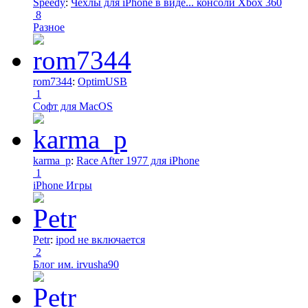
Speedy
:
Чехлы для iPhone в виде... консоли Xbox 360
8
Разное
rom7344
:
OptimUSB
1
Софт для MacOS
karma_p
:
Race After 1977 для iPhone
1
iPhone Игры
Petr
:
ipod не включается
2
Блог им. irvusha90