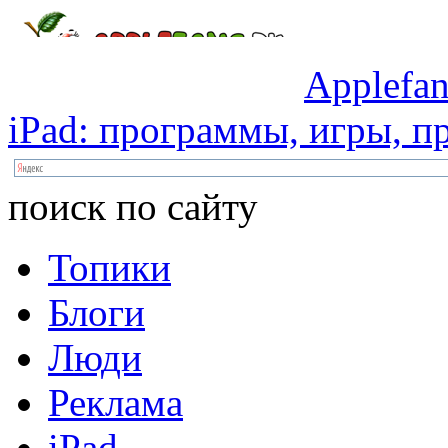
Applefan
iPad:
программы,
игры,
пр
поиск по сайту
Топики
Блоги
Люди
Реклама
iPad