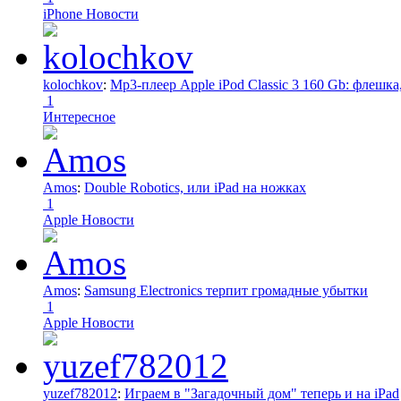
iPhone Новости
kolochkov
:
Mp3-плеер Apple iPod Classic 3 160 Gb: флеш
1
Интересное
Amos
:
Double Robotics, или iPad на ножках
1
Apple Новости
Amos
:
Samsung Electronics терпит громадные убытки
1
Apple Новости
yuzef782012
:
Играем в "Загадочный дом" теперь и на iPad