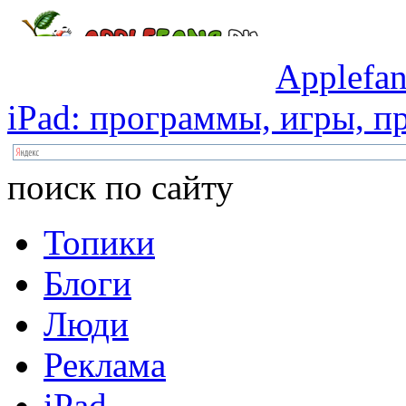
Applefan
iPad:
программы,
игры,
пр
поиск по сайту
Топики
Блоги
Люди
Реклама
iPad