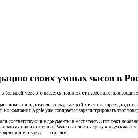
трацию своих умных часов в Ро
, в большей мере это касается новинок от известных производит
дает покоя ни одному человеку, каждый хочет поскорее дождаться
, но компания Apple уже собирается зарегистрировать этот това
ли соответствующие документы в Роспатент. Этот факт добавляе
прилавках наших салонов. iWatch относится сразу к двум класса
етырнадцатый класс — это часы.