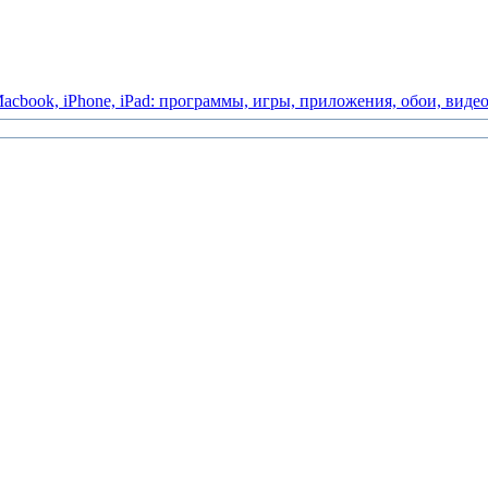
acbook,
iPhone,
iPad:
программы,
игры,
приложения,
обои,
виде