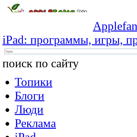
Applefan
iPad:
программы,
игры,
пр
поиск по сайту
Топики
Блоги
Люди
Реклама
iPad