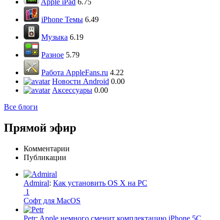
Apple iPad
6.75
iPhone Темы
6.49
Музыка
6.19
Разное
5.79
Работа AppleFans.ru
4.22
Новости Android
0.00
Аксессуары
0.00
Все блоги
Прямой эфир
Комментарии
Публикации
Admiral
:
Как установить OS X на PC
1
Софт для MacOS
Petr
:
Apple немного сменит комплектацию iPhone 5C