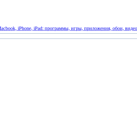
acbook,
iPhone,
iPad:
программы,
игры,
приложения,
обои,
виде