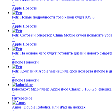
1
Apple Новости
Petr
:
Новые подробности того какой будет iOS 8
1
Apple Новости
Petr
:
Сотовый оператор China Mobile сумел повысить уро
1
Apple Новости
Petr
:
На основе чего будут готовить дизайн нового смартф
1
iPhone Новости
Petr
:
Компания Apple уменьшила срок возврата iPhone в дв
1
iPhone Новости
kolochkov
:
Mp3-плеер Apple iPod Classic 3 160 Gb: флеш
1
Интересное
Amos
:
Double Robotics, или iPad на ножках
1