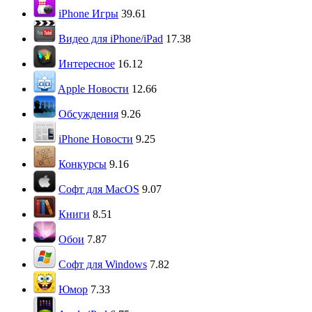
iPhone Игры
39.61
Видео для iPhone/iPad
17.38
Интересное
16.12
Apple Новости
12.66
Обсуждения
9.26
iPhone Новости
9.25
Конкурсы
9.16
Софт для MacOS
9.07
Книги
8.51
Обои
7.87
Софт для Windows
7.82
Юмор
7.33