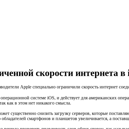
ченной скорости интернета в 
зводители Apple специально ограничили скорость интернет соедин
операционной системе iOS, и действует для американских опера
ак как в этом нет никакого смысла.
может существенно снизить загрузку серверов, которые поставл
во обладателей смартфонов и планшетов увеличивается, а постав
о решила проверить правдивость слов обеих сторон, так называ