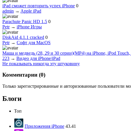
iPad сможет повторить успех iPhone
0
admin
→
Apple iPad
Parachute Panic HD 1.5
0
Petr
→
iPhone Игры
DiskAid 4.1.1 cracked
0
Petr
→
Софт для MacOS
Маша и медведь (28, 29 и 30 серии)(МР4) на iPhone, iPod Touch, i
223
→
Видео для iPhone/iPad
Не показывать никогда эту штуковину
Комментарии (
0
)
Только зарегистрированные и авторизованные пользователи мо
Блоги
Топ
Приложения iPhone
43.41