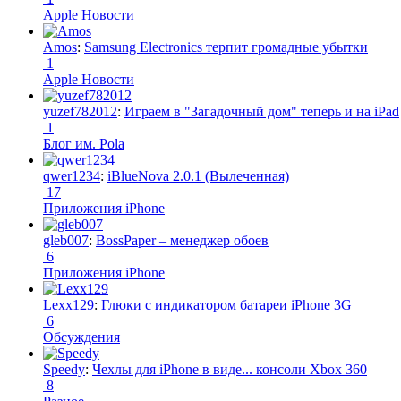
Apple Новости
Amos
:
Samsung Electronics терпит громадные убытки
1
Apple Новости
yuzef782012
:
Играем в "Загадочный дом" теперь и на iPad
1
Блог им. Pola
qwer1234
:
iBlueNova 2.0.1 (Вылеченная)
17
Приложения iPhone
gleb007
:
BossPaper – менеджер обоев
6
Приложения iPhone
Lexx129
:
Глюки с индикатором батареи iPhone 3G
6
Обсуждения
Speedy
:
Чехлы для iPhone в виде... консоли Xbox 360
8