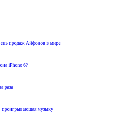
вень продаж Айфонов в мире
она iPhone 6?
а раза
ка, проигрывающая музыку