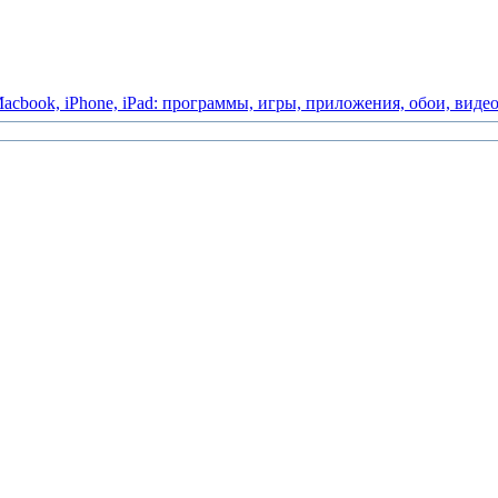
acbook,
iPhone,
iPad:
программы,
игры,
приложения,
обои,
виде