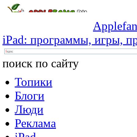
Applefan
iPad:
программы,
игры,
пр
поиск по сайту
Топики
Блоги
Люди
Реклама
iPad