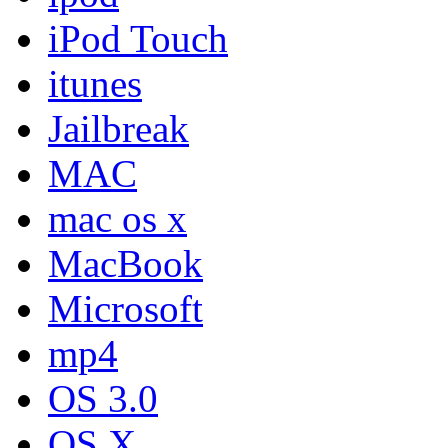
iPod Touch
itunes
Jailbreak
MAC
mac os x
MacBook
Microsoft
mp4
OS 3.0
OS X