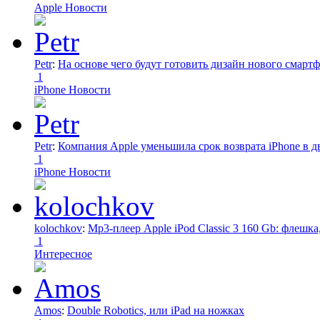
Apple Новости
Petr
:
На основе чего будут готовить дизайн нового смартф
1
iPhone Новости
Petr
:
Компания Apple уменьшила срок возврата iPhone в дв
1
iPhone Новости
kolochkov
:
Mp3-плеер Apple iPod Classic 3 160 Gb: флеш
1
Интересное
Amos
:
Double Robotics, или iPad на ножках