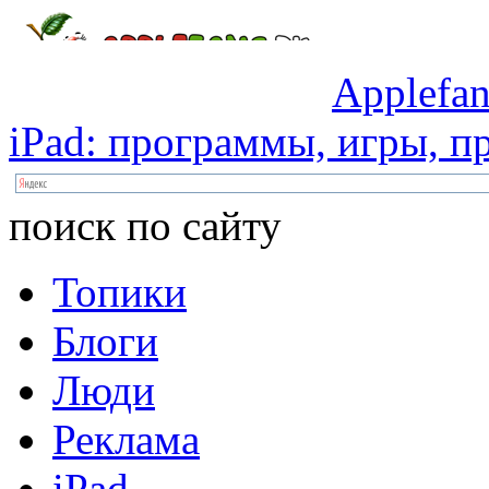
Applefan
iPad:
программы,
игры,
пр
поиск по сайту
Топики
Блоги
Люди
Реклама
iPad