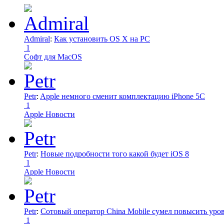
Admiral
:
Как установить OS X на PC
1
Софт для MacOS
Petr
:
Apple немного сменит комплектацию iPhone 5C
1
Apple Новости
Petr
:
Новые подробности того какой будет iOS 8
1
Apple Новости
Petr
:
Сотовый оператор China Mobile сумел повысить уро
1