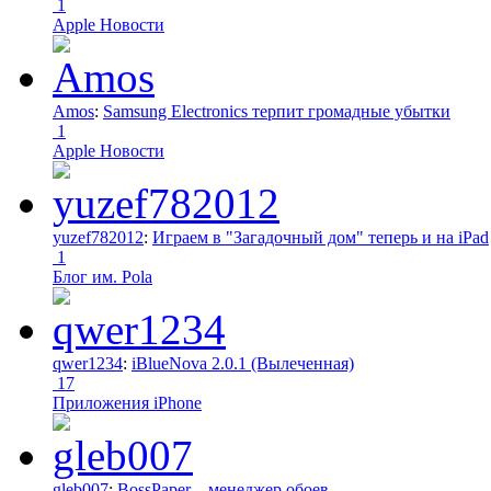
1
Apple Новости
Amos
:
Samsung Electronics терпит громадные убытки
1
Apple Новости
yuzef782012
:
Играем в "Загадочный дом" теперь и на iPad
1
Блог им. Pola
qwer1234
:
iBlueNova 2.0.1 (Вылеченная)
17
Приложения iPhone
gleb007
:
BossPaper – менеджер обоев