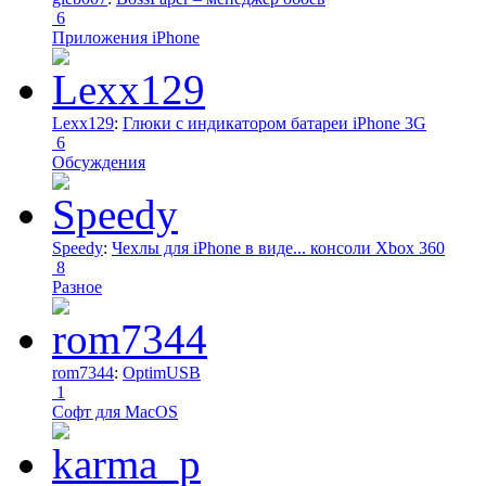
6
Приложения iPhone
Lexx129
:
Глюки с индикатором батареи iPhone 3G
6
Обсуждения
Speedy
:
Чехлы для iPhone в виде... консоли Xbox 360
8
Разное
rom7344
:
OptimUSB
1
Софт для MacOS