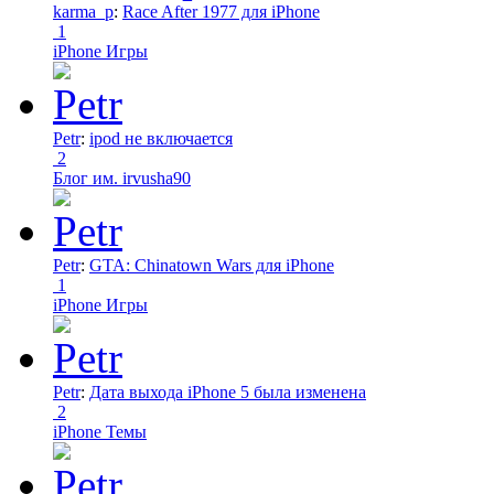
karma_p
:
Race After 1977 для iPhone
1
iPhone Игры
Petr
:
ipod не включается
2
Блог им. irvusha90
Petr
:
GTA: Chinatown Wars для iPhone
1
iPhone Игры
Petr
:
Дата выхода iPhone 5 была изменена
2
iPhone Темы