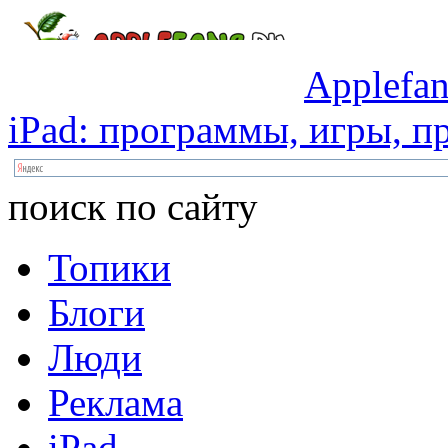
Applefan
iPad:
программы,
игры,
пр
поиск по сайту
Топики
Блоги
Люди
Реклама
iPad