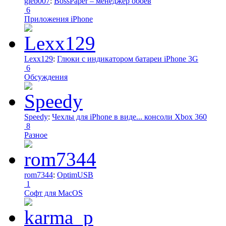
gleb007
:
BossPaper – менеджер обоев
6
Приложения iPhone
Lexx129
:
Глюки с индикатором батареи iPhone 3G
6
Обсуждения
Speedy
:
Чехлы для iPhone в виде... консоли Xbox 360
8
Разное
rom7344
:
OptimUSB
1
Софт для MacOS