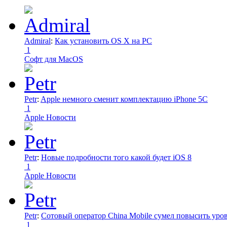
Admiral
:
Как установить OS X на PC
1
Софт для MacOS
Petr
:
Apple немного сменит комплектацию iPhone 5C
1
Apple Новости
Petr
:
Новые подробности того какой будет iOS 8
1
Apple Новости
Petr
:
Сотовый оператор China Mobile сумел повысить уро
1