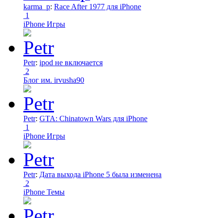
karma_p
:
Race After 1977 для iPhone
1
iPhone Игры
Petr
:
ipod не включается
2
Блог им. irvusha90
Petr
:
GTA: Chinatown Wars для iPhone
1
iPhone Игры
Petr
:
Дата выхода iPhone 5 была изменена
2
iPhone Темы