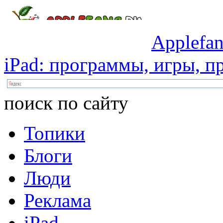
Applefan
iPad:
программы,
игры,
пр
поиск по сайту
Топики
Блоги
Люди
Реклама
iPad