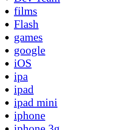
films
Flash
games
google
iOS
ipa
ipad
ipad mini
iphone
iphone 3g