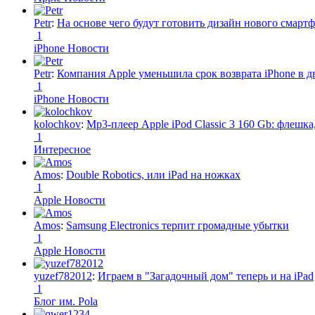
Petr
:
На основе чего будут готовить дизайн нового смартф
1
iPhone Новости
Petr
:
Компания Apple уменьшила срок возврата iPhone в дв
1
iPhone Новости
kolochkov
:
Mp3-плеер Apple iPod Classic 3 160 Gb: флеш
1
Интересное
Amos
:
Double Robotics, или iPad на ножках
1
Apple Новости
Amos
:
Samsung Electronics терпит громадные убытки
1
Apple Новости
yuzef782012
:
Играем в "Загадочный дом" теперь и на iPad
1
Блог им. Pola