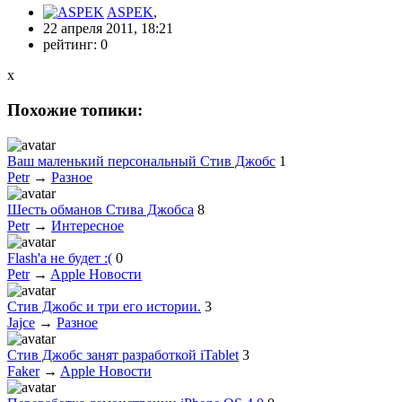
ASPEK
,
22 апреля 2011, 18:21
рейтинг:
0
x
Похожие топики:
Ваш маленький персональный Стив Джобс
1
Petr
→
Разное
Шесть обманов Стива Джобса
8
Petr
→
Интересное
Flash'а не будет :(
0
Petr
→
Apple Новости
Стив Джобс и три его истории.
3
Jajce
→
Разное
Стив Джобс занят разработкой iTablet
3
Faker
→
Apple Новости