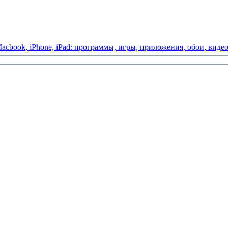
acbook,
iPhone,
iPad:
программы,
игры,
приложения,
обои,
виде