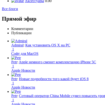
Аксессуары
0.00
Все блоги
Прямой эфир
Комментарии
Публикации
Admiral
:
Как установить OS X на PC
1
Софт для MacOS
Petr
:
Apple немного сменит комплектацию iPhone 5C
1
Apple Новости
Petr
:
Новые подробности того какой будет iOS 8
1
Apple Новости
Petr
:
Сотовый оператор China Mobile сумел повысить уро
1
Apple Новости