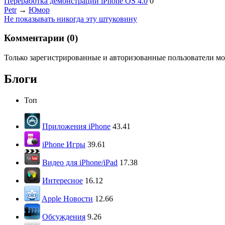
Переработка демонстрации iPhone OS 4.0
0
Petr
→
Юмор
Не показывать никогда эту штуковину
Комментарии (
0
)
Только зарегистрированные и авторизованные пользователи мо
Блоги
Топ
Приложения iPhone
43.41
iPhone Игры
39.61
Видео для iPhone/iPad
17.38
Интересное
16.12
Apple Новости
12.66
Обсуждения
9.26