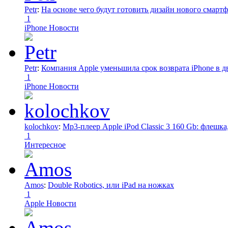
Petr
:
На основе чего будут готовить дизайн нового смартф
1
iPhone Новости
Petr
:
Компания Apple уменьшила срок возврата iPhone в дв
1
iPhone Новости
kolochkov
:
Mp3-плеер Apple iPod Classic 3 160 Gb: флеш
1
Интересное
Amos
:
Double Robotics, или iPad на ножках
1
Apple Новости