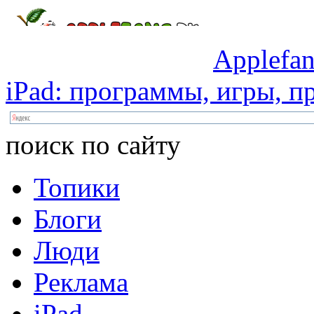
Applefan
iPad:
программы,
игры,
пр
поиск по сайту
Топики
Блоги
Люди
Реклама
iPad