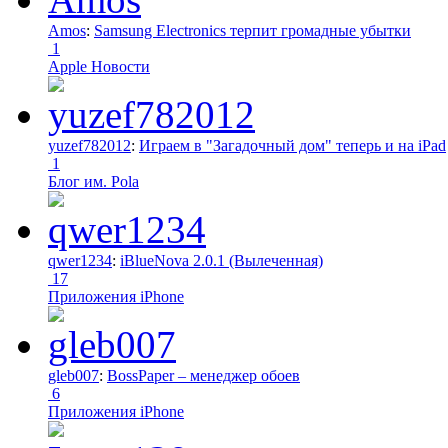
Amos
:
Samsung Electronics терпит громадные убытки
1
Apple Новости
yuzef782012
:
Играем в "Загадочный дом" теперь и на iPad
1
Блог им. Pola
qwer1234
:
iBlueNova 2.0.1 (Вылеченная)
17
Приложения iPhone
gleb007
:
BossPaper – менеджер обоев
6
Приложения iPhone