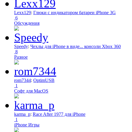
Lexx129
:
Глюки с индикатором батареи iPhone 3G
6
Обсуждения
Speedy
:
Чехлы для iPhone в виде... консоли Xbox 360
8
Разное
rom7344
:
OptimUSB
1
Софт для MacOS
karma_p
:
Race After 1977 для iPhone
1
iPhone Игры