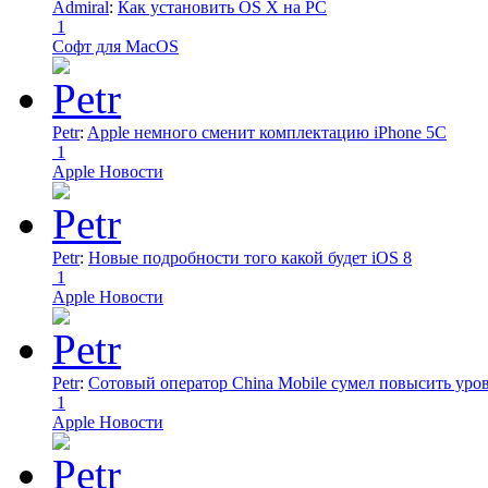
Admiral
:
Как установить OS X на PC
1
Софт для MacOS
Petr
:
Apple немного сменит комплектацию iPhone 5C
1
Apple Новости
Petr
:
Новые подробности того какой будет iOS 8
1
Apple Новости
Petr
:
Сотовый оператор China Mobile сумел повысить уро
1
Apple Новости