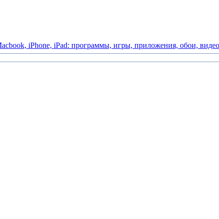
acbook,
iPhone,
iPad:
программы,
игры,
приложения,
обои,
виде