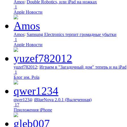
Amos
:
Double Robotics, или iPad на ножках
1
Apple Новости
Amos
:
Samsung Electronics терпит громадные убытки
1
Apple Новости
yuzef782012
:
Играем в "Загадочный дом" теперь и на iPad
1
Блог им. Pola
qwer1234
:
iBlueNova 2.0.1 (Вылеченная)
17
Приложения iPhone