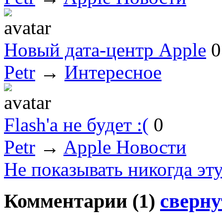
Новый дата-центр Apple
0
Petr
→
Интересное
Flash'а не будет :(
0
Petr
→
Apple Новости
Не показывать никогда эт
Комментарии (
1
)
сверну