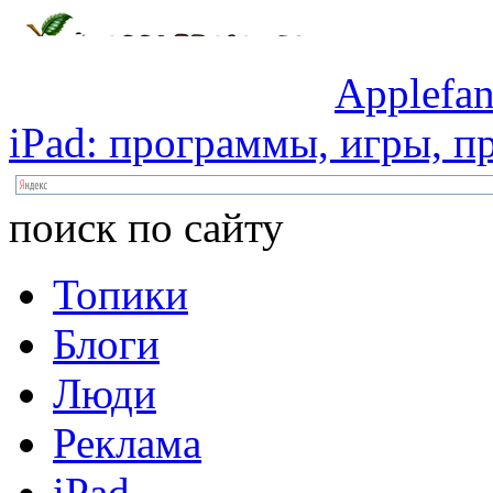
Applefan
iPad:
программы,
игры,
пр
поиск по сайту
Топики
Блоги
Люди
Реклама
iPad