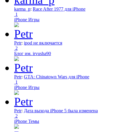
karma_p
:
Race After 1977 для iPhone
1
iPhone Игры
Petr
:
ipod не включается
2
Блог им. irvusha90
Petr
:
GTA: Chinatown Wars для iPhone
1
iPhone Игры
Petr
:
Дата выхода iPhone 5 была изменена
2
iPhone Темы