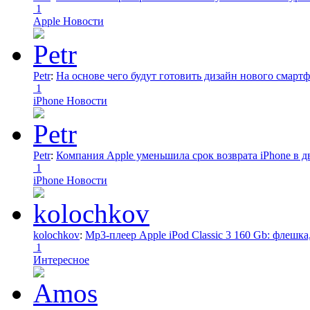
1
Apple Новости
Petr
:
На основе чего будут готовить дизайн нового смартф
1
iPhone Новости
Petr
:
Компания Apple уменьшила срок возврата iPhone в дв
1
iPhone Новости
kolochkov
:
Mp3-плеер Apple iPod Classic 3 160 Gb: флеш
1
Интересное