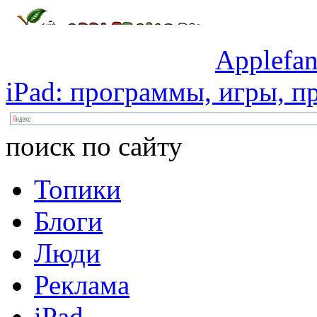
Applefan
iPad:
программы,
игры,
пр
поиск по сайту
Топики
Блоги
Люди
Реклама
iPad