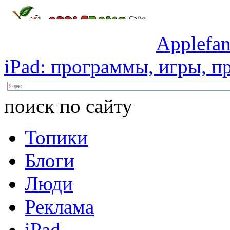
Applefan
iPad:
программы,
игры,
пр
поиск по сайту
Топики
Блоги
Люди
Реклама
iPad