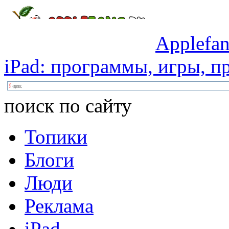
Applefan
iPad:
программы,
игры,
пр
поиск по сайту
Топики
Блоги
Люди
Реклама
iPad